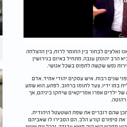
ו נאלצים לבחור בין החומר לרוח, בין ההצלחה
א הרב יהונתן ענבה, מתחיל באיום בגירושין
סירות נפש שקשה לתפוס בשכל אנושי.
פני שנים רבות. איש עסקים יהודי אמיד, אדם
ת במו ידיו, צעד לתומו ברחוב. לפתע, הוא שמע
של ילדים אפרו אמריקאים שיחקו ביניהם, אך
רהוטה.
יתכן שהם דוברים את שפת השטעטל היהודית.
ו את סיפורם קורע הלב. הם הסבירו לו שאביהם
וע מחדש הוא היה מוצא עבודה, ובכל יום שישי