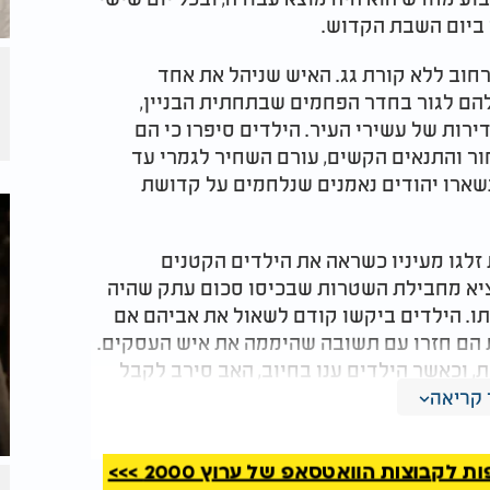
 ביום השבת הקדוש.
חוב ללא קורת גג. האיש שניהל את אחד
להם לגור בחדר הפחמים שבתחתית הבניין,
רות של עשירי העיר. הילדים סיפרו כי הם
ר והתנאים הקשים, עורם השחיר לגמרי עד
נשארו יהודים נאמנים שנלחמים על קדושת
לגו מעיניו כשראה את הילדים הקטנים
ציא מחבילת השטרות שבכיסו סכום עתק שהיה
תו. הילדים ביקשו קודם לשאול את אביהם אם
 הם חזרו עם תשובה שהיממה את איש העסקים.
וכאשר הילדים ענו בחיוב, האב סירב לקבל
 הנפש על השבת לא יכולים להשתמש בכסף
קריאה
קבוצות הוואטסאפ של ערוץ 2000 >>>