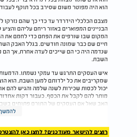
הוא היה מפוטר משום שסירב בכל תוקף לעבוד
מצבם הכלכלי הידרדר עד כדי כך שהם נזרקו לר
הבניינים המפוארים באזור ריחם עליהם והציע 
המקום שבו שורפים את הפחם כדי לחמם את הדי
חיים שם כבר שמונה חודשים. בגלל האבק השחו
שנדמה היה כי הם שייכים לעדה אחרת, אך הם 
השבת.
איש העסקים התרגש עד עמקי נשמתו. הדמעות ז
שמקריבים את כל ילדותם למען השבת. הוא הו
יכול לכסות שכירות לשנה שלמה והגיש להם או
מותר להם לקבל את הכסף. כעבור דקות אחדות
האב שאל אם העסקים של התורם פתוחים בשבת, 
את הכסף. הוא אמר להם שאנשים שמוסרים את
להמשך 
שהגיע מחילול שבת.
המלצות נוספות
רוצים להישאר מעודכנים? לחצו כאן להצטרפות ל