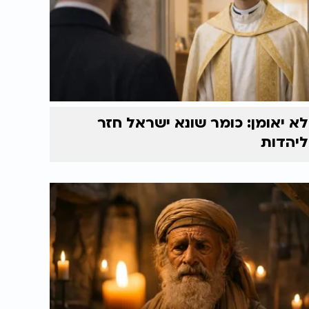
לא יאומן: כומר שונא ישראל חזר
ליהדות