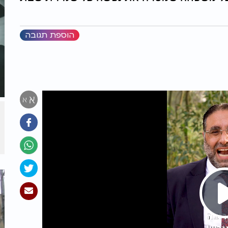
הוספת תגובה
א
א