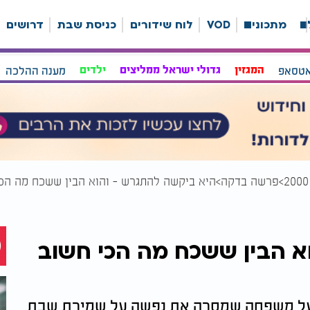
ה
מתכונים
VOD
לוח שידורים
כניסת שבת
דרושים
אטסאפ
המגזין
גדולי ישראל ממליצים
ילדים
מענה ההלכה
פרשה בדקה
היא ביקשה להתגרש - והוא הבין ששכח מה הכ
א הבין ששכח מה הכי חשוב
 על משפחה שמסרה את נפשה על שמירת שבת