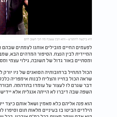
Video
היא ביקשה להתגרש - והוא הבין ששכח מה הכי חשוב להם
לפעמים החיים מובילים אותנו לצמתים שבהם אנ
המיידית לבין הנצח. הסיפור המדהים הבא, שמבי
ומסתיים באור גדול של תשובה, גילוי עצמי ומ
הכול התחיל ברחובותיה הסואנים של ניו יורק ל
שראה הכול בחייו והצליח לבנות אימפריה כלכלי
דבר שגרם לו לעצור על עומדו בתדהמה. חבורה 
השפה שבה דיברו לא הייתה אנגלית אלא יידיש 
הוא פנה אליהם כלא מאמין ושאל אותם כיצד י
הילדים הביטו בו בעיניים מלאות תום וסיפרו ל
הוא אדם שומר מצוות בכל רמ"ח איבריו. בכל שב