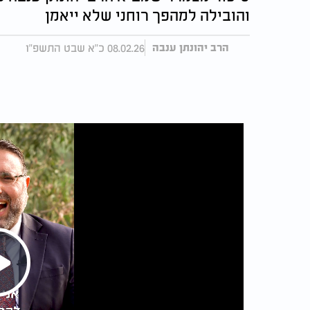
והובילה למהפך רוחני שלא ייאמן
08.02.26 כ"א שבט התשפ"ו
הרב יהונתן ענבה
Play