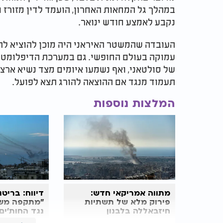
במהלך גל המחאות האחרון, הועמד לדין מזורז ו
נקבע לאמצע חודש ינואר.
העובדה שהמשטר האיראני היה מוכן להוציא לה
עמוקה בעולם החופשי. גם במערכת הדיפלומטי
של סולטאני, ואף נשמעו איומים מצד נשיא ארצ
תעמוד מנגד אם ההוצאה להורג תצא לפועל.
המלצות נוספות
מתווה אמריקאי חדש:
דיווח: בריט
פירוק מלא של תשתיות
"מתקפה מש
חיזבאללה בלבנון
נגד החות'ים