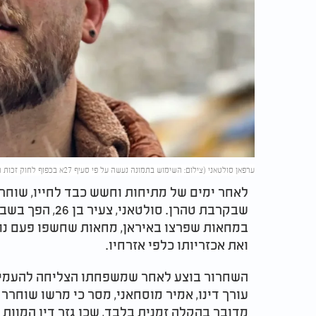
ערפאן סולטאני (צילום: השימוש בתמונה נעשה על פי סעיף 27א בכפוף לחוק זכות היוצרים. בעל זכות היוצרים זכאי לבקש את הסרתה מ-
לאחר ימים של מתיחות וחשש כבד לחייו, שוחר
שבקרבת טהרן. סול
במחאות שפרצו באיראן, מחאות שחשפו פעם נו
ואת אכזריותו כלפי אזרחיו.
השחרור בוצע לאחר שמשפחתו הצליחה להעמיד 
עורך דינו, אמיר מוסחאני, מסר כי מרשו שוחרר 
מדובר בהקלה זמנית בלבד, שכן גזר דין המוות 