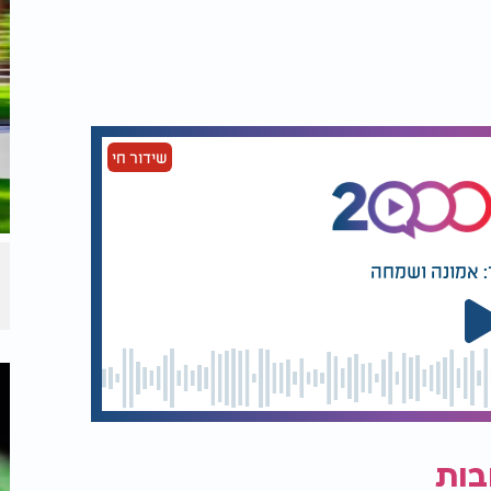
שידור חי
: אמונה ושמחה
בות