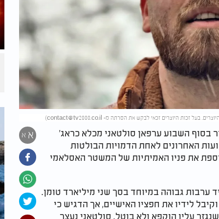
)
contact@tv2000.co.il
ר בסוף השבוע ערפאן סולטאני מכלא כראג'
א
א
טאני, צעיר בן 26, הפך בשבועות האחרונים לאחת הדמויות הבולטות
ספת את פניו האמיתיות של המשטר האסלאמי
ערבות גבוהה במיוחד בסך שני מיליארד טומן.
וקיבל לידיו את חפציו האישיים, אך הדגיש כי
שנגזר עליו הוקפא ולא בוטל. סולטאני נעצר