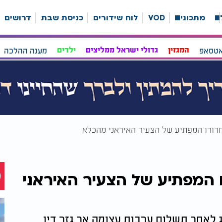
ה
מתכונים
VOD
לוח שידורים
כניסת שבת
דרושים
אטסאפ
המגזין
גדולי ישראל ממליצים
ילדים
מענה ההלכה
שחרורו המפתיע של הצעיר האיראני מהכלא
ו המפתיע של הצעיר האיראני
רר מכלא כראג לאחר תשלום ערבות עצומה אך גזר דין