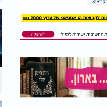
קריאה
שונה בהתאם לכיוון שממנו הם מגיעים. העיוות
ותן למוח שלנו ״רמזים״ נוספים על מיקום
קבוצות הוואטסאפ של ערוץ 2000 >>>
צאים במרחק של מעלה אחת זה מזה כשהם
ת החשובות ישירות למייל
להרשמה
רחק בין האוזניים טמון מנגנון מדהים