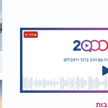
שידור חי
רו עם הרב ברוך רוזנבלום
בות