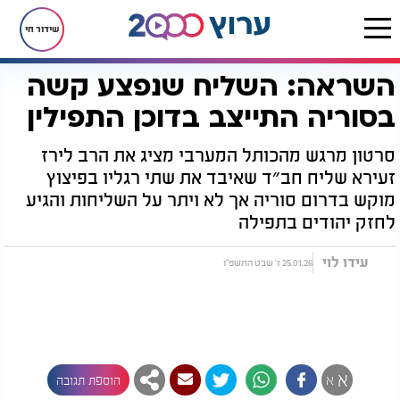
שידור חי
השראה: השליח שנפצע קשה
דף הבית
רץ בוואטסאפ
השראה: השליח שנפצע קשה בסוריה התייצב בדוכן התפילין
בסוריה התייצב בדוכן התפילין
סרטון מרגש מהכותל המערבי מציג את הרב לירז
זעירא שליח חב״ד שאיבד את שתי רגליו בפיצוץ
מוקש בדרום סוריה אך לא ויתר על השליחות והגיע
לחזק יהודים בתפילה
עידו לוי
25.01.26 ז' שבט התשפ"ו
א
א
הוספת תגובה