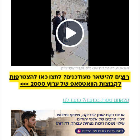
Play
להמשך קריאה
השראה: השליח הרב לירז זעירא בדוכן התפילין (מנדי ריזל)
Video
רוצים להישאר מעודכנים? לחצו כאן להצטרפות
לקבוצות הוואטסאפ של ערוץ 2000 >>>
מצאתם טעות בכתבה? כתבו לנו