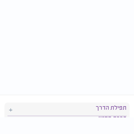
תפילת הדרך
ברכת המזון
יהדות