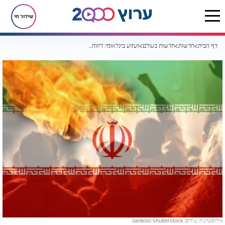
שידור חי
דף הבית
חדשות
חדשות בעולם
זעזוע בינלאומי: דיווח חריג חושף היקף הרוגים אדיר באיראן
אילוסטרציה (צילום: tanitost/shutterstock)