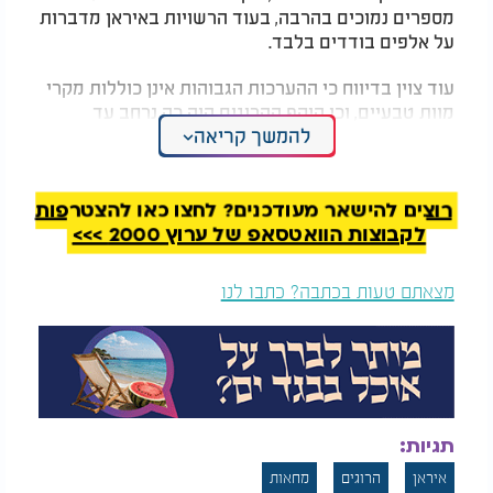
מספרים נמוכים בהרבה, בעוד הרשויות באיראן מדברות
על אלפים בודדים בלבד.
עוד צוין בדיווח כי ההערכות הגבוהות אינן כוללות מקרי
מוות טבעיים, וכי היקף ההרוגים היה כה נרחב עד
להמשך קריאה
שמערך הקבורה האיראני התקשה להתמודד עם העומס.
לפי הנטען, נעשה שימוש בכלי רכב כבדים לצורך פינוי
גופות, בשל מחסור באמצעים ייעודיים.
רוצים להישאר מעודכנים? לחצו כאן להצטרפות
המלצות נוספות
לקבוצות הוואטסאפ של ערוץ 2000 >>>
מצאתם טעות בכתבה? כתבו לנו
ברזיל: אסון בכביש
תיעוד דרמטי של רגע
מהיר: 38 הרוגים
מציאת המסוק שהתרסק
תגיות:
בתאונה קשה
איראן
הרוגים
מחאות