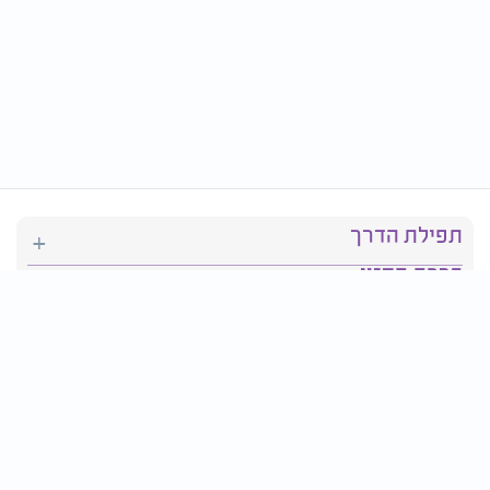
תפילת הדרך
ברכת המזון
יהדות
סידור תפילה
בריאות
חגים ומועדים