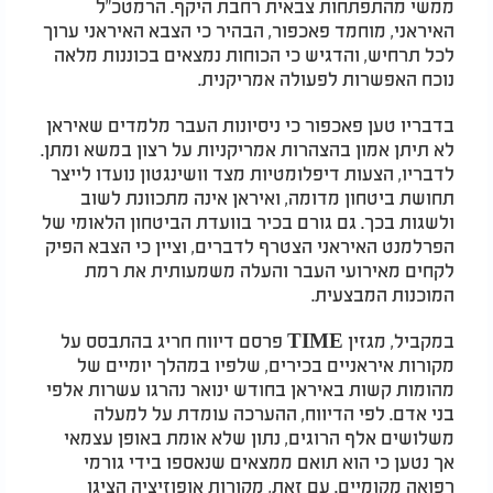
ממשי מהתפתחות צבאית רחבת היקף. הרמטכ"ל
האיראני, מוחמד פאכפור, הבהיר כי הצבא האיראני ערוך
לכל תרחיש, והדגיש כי הכוחות נמצאים בכוננות מלאה
נוכח האפשרות לפעולה אמריקנית.
בדבריו טען פאכפור כי ניסיונות העבר מלמדים שאיראן
לא תיתן אמון בהצהרות אמריקניות על רצון במשא ומתן.
לדבריו, הצעות דיפלומטיות מצד וושינגטון נועדו לייצר
תחושת ביטחון מדומה, ואיראן אינה מתכוונת לשוב
ולשגות בכך. גם גורם בכיר בוועדת הביטחון הלאומי של
הפרלמנט האיראני הצטרף לדברים, וציין כי הצבא הפיק
לקחים מאירועי העבר והעלה משמעותית את רמת
המוכנות המבצעית.
במקביל, מגזין
TIME
פרסם דיווח חריג בהתבסס על
מקורות איראניים בכירים, שלפיו במהלך יומיים של
מהומות קשות באיראן בחודש ינואר נהרגו עשרות אלפי
בני אדם. לפי הדיווח, ההערכה עומדת על למעלה
משלושים אלף הרוגים, נתון שלא אומת באופן עצמאי
אך נטען כי הוא תואם ממצאים שנאספו בידי גורמי
רפואה מקומיים. עם זאת, מקורות אופוזיציה הציגו