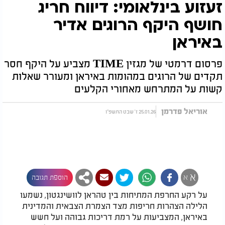
זעזוע בינלאומי: דיווח חריג
חושף היקף הרוגים אדיר
באיראן
פרסום דרמטי של מגזין TIME מצביע על היקף חסר
תקדים של הרוגים במהומות באיראן ומעורר שאלות
קשות על המתרחש מאחורי הקלעים
אוריאל פדרמן
25.01.26 ז' שבט התשפ"ו
א
א
הוספת תגובה
על רקע החרפת המתיחות בין טהראן לוושינגטון, נשמעו
הלילה הצהרות חריפות מצד הצמרת הצבאית והמדינית
באיראן, המצביעות על רמת דריכות גבוהה ועל חשש