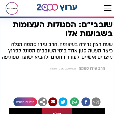
שידור חי
שובבי"ם: הסגולות העצומות
דף הבית
יהדות
סגולות
שובבי"ם: הסגולות העצומות בשבועות אלו
בשבועות אלו
שעת רצון נדירה בעיצומה. הרב עידו סממה מגלה
כיצד מעשה קטן אחד בימי השובבים מסוגל לפרוץ
מיצרים אישיים, לעורר רחמים ולהביא ישועה מפתיעה
הרב עידו סממה
20.01.26 ב' שבט התשפ"ו
א
א
הוספת תגובה