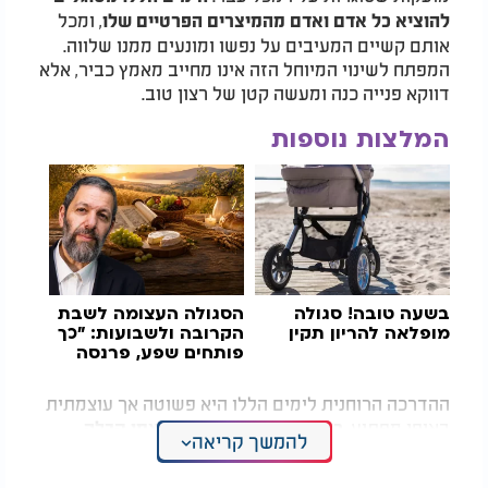
, ומכל
להוציא כל אדם ואדם מהמיצרים הפרטיים שלו
אותם קשיים המעיבים על נפשו ומונעים ממנו שלווה.
המפתח לשינוי המיוחל הזה אינו מחייב מאמץ כביר, אלא
דווקא פנייה כנה ומעשה קטן של רצון טוב.
המלצות נוספות
בשעה טובה! סגולה
הסגולה העצומה לשבת
מופלאה להריון תקין
הקרובה ולשבועות: "כך
פותחים שפע, פרנסה
וברכה בבית"
ההדרכה הרוחנית לימים הללו היא פשוטה אך עוצמתית
באופן מפתיע.
כל אדם צריך לקבל על עצמו קבלה
להמשך קריאה
, מעשה טוב אחד שהוא לוקח על עצמו
קטנה וצנועה
ברצינות גמורה. עליו לומר בפני ריבונו של עולם כי הוא