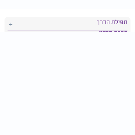
תפילת הדרך
ברכת המזון
יהדות
סידור תפילה
בריאות
חגים ומועדים
פרטים ליצירת קשר: