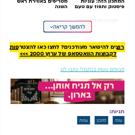
המתכון הזה: עוגיות
מטריפים באווירת
ראש
פיסטוק ותפוז עם טעם
השנה
מפתיע
תבנית אינגליש קייק
להמשך קריאה
מצרכים
1 כוס קמח תופח
רוצים להישאר מעודכנים? לחצו כאן להצטרפות
לקבוצות הוואטסאפ של ערוץ 2000 >>>
2 ביצים
1 אריזה שמנת מתוקה 38 אחוז
חצי כוס סוכר
מצאתם טעות בכתבה? כתבו לנו
ניתן להוסיף עוד רבע כוס למי שאוהב עוגה מתוקה יותר
תוספות אפשריות
תמצית וניל
קקאו להכנת עוגת שיש
תגיות:
אופן ההכנה
עוגה
מתכון
עוגות
מחממים תנור ל 180 מעלות.
בקערה גדולה מערבבים את הביצים והסוכר עד לאיחוד.