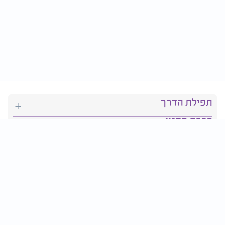
תפילת הדרך
ברכת המזון
יהדות
סידור תפילה
בריאות
חגים ומועדים