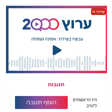
מוסיפים את השמנת המתוקה ומערבבים.
מוסיפים את הקמח התופח ומערבבים עד לקבלת בלילה אחידה
שידור חי
וחלקה.
בשלב זה ניתן להוסיף תמצית וניל לפי הטעם.
יוצקים את הבלילה לתבנית אינגליש משומנת.
להכנת עוגת שיש, מוציאים כחצי כוס מהבלילה, מוסיפים קקאו
עכשיו בשידור: אמונה ושמחה
ומערבבים. יוצקים מעל הבלילה שבתבנית ויוצרים תנועות קלות
עם סכין.
אופים במשך כ 30 דקות, עד שקיסם הננעץ במרכז יוצא יבש.
מצננים מעט, פורסים ומגישים.
תגובות
היו הראשונים
הוסף תגובה
להגיב