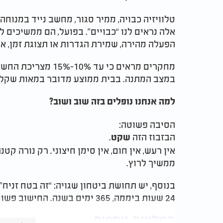
טלוויזיה כבויה, ממיר סגור, מחשב נייד במנוח
אלה נראים לנו “כבויים”. בפועל, הם ממשיכים 
הפעלה מהירה, שמירת הגדרות או תצוגת זמן, א
מחקרים מראים כי עד
במצב המתנה. בבית ממוצע מדובר במאות שקלי
למה אנחנו נופלים בזה שוב ושוב?
הסיבה פשוטה:
הבזבוז הזה
.
שקט
אין רעש, אין חום, אין סימן חיצוני. רק נורה קטנ
ממשיך לרוץ.
בנוסף, יש תחושת ביטחון שגויה: “זה בטח זניח”
24 שעות ביממה, 365 ימים בשנה. החישוב פשוט, והחשבון כואב.
המלצות נוספות