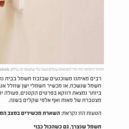
ההרגל היומיומי הזה גוזל לכם מאות שקלים בשנה בלי שתשימו לב (צילום: Bowonpat Sakaew/shutterstock)
רבים מאיתנו משוכנעים שבזבוז חשמל בבית נובע
חשמל שנשכח, או מכשיר חשמלי ישן שזולל אנרג
ביותר נמצאת דווקא בפרטים הקטנים, פעולה יו
מצטברת של מאות ואף אלפי שקלים בשנה.
הטעות הזו נקראת:
השארת מכשירים במצב המת
חשמל שנצרך, גם כשהכול כבוי