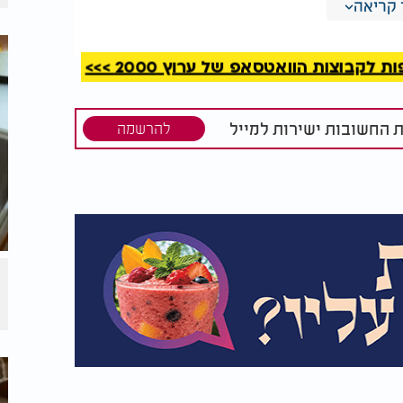
קריאה
קבוצות הוואטסאפ של ערוץ 2000 >>>
ת החשובות ישירות למייל
להרשמה
ובב את
כך תעזרו למוח שלכם
הנדסי
להילחם באלצהיימר:
 מצליח
הרגלים שכל אחד חייב
ולם
להכיר