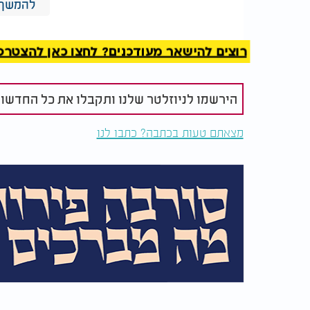
להמשך 
רוצים להישאר מעודכנים? לחצו כאן להצטרפות ל
הירשמו לניוזלטר שלנו ותקבלו את כל החדשו
לא מצליחים לגרום לילדים
המגדל שמס
לקרוא? כך תשנו את
הראש: פלא 
מצאתם טעות בכתבה? כתבו לנו
התמונה (וגם את הגישה)
באמצע באקו
לשגע את הע
המכשירים הכי “בזבזניים” במצב המתנה
טלוויזיות חכמות וממירים
מחשבים, מדפסות וציוד משרדי
מטענים (גם בלי מכשיר מחובר)
מיקרוגלים עם שעון דיגיטלי
מערכות שמע
קונסולות משחק