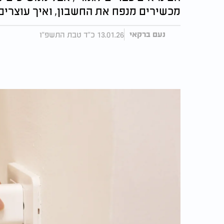
מכשירים מנפח את החשבון, ואיך עוצרים
13.01.26 כ"ד טבת התשפ"ו
נעם ברקאי