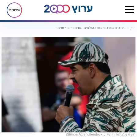
שידור חי
דף הבית
חדשות
חדשות בעולם
השופט היהודי שישפוט את מדורו: אלווין הלרשטיין, בן 92
הנשיא שנלכד, מדורו. (צילום: StringerAL/shutterstock)