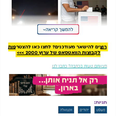
להמשך קריאה
דאגה בישראל: עקב
פיצוצים מסתוריים
ביטוי של המועמדת
במפקדת חיל ההגנה
לנשיאות ארה"ב
בלב טהרן
רוצים להישאר מעודכנים? לחצו כאן להצטרפות
על קיר חדרו בבית המשפט תלוי הפסוק "צדק צדק
לקבוצות הוואטסאפ של ערוץ 2000 >>>
תרדוף", שלדבריו משמש לו תזכורת קבועה לכך ש"אין
לנו מונופול על האמת - עלינו לרדוף אחרי הצדק כל
מצאתם טעות בכתבה? כתבו לנו
הזמן". בכך הוא מציג גישה של ענווה שיפוטית, לצד
מחויבות עמוקה למוסר יהודי.
הלרשטיין נחשב לחלוץ גם בהיבט החברתי. לדבריו,
כאשר נכנס לעולם המשפט בשנות ה-50, היה היהודי
האורתודוקסי הראשון שהתקבל לאחת מפירמות עורכי
תגיות:
הדין הגדולות בניו יורק - בעידן שבו יהדותו לא התקבלה
תמיד בברכה. "האפליה הייתה בוטה, אבל שמרתי על
משפט
יהודים
וונצואלה
עקרונותיי", סיפר.