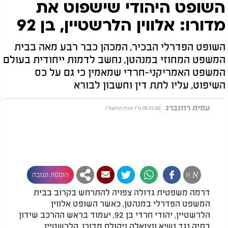
השופט היהודי שישפוט את
מדורו: אלווין הלרשטיין, בן 92
השופט הפדרלי הבכיר, המכהן כבר רבע מאה בבית
המשפט המחוזי במנהטן, נחשב לדמות ייחודית בעולם
המשפט האמריקני-חרדי שמאמין כי גם על כס
השיפוט, עליו לתת דין וחשבון לבורא
עמית רוזנברג
05.01.26 ט"ז טבת התשפ"ו
א
א
הוספת תגובה
דרמה משפטית גדולה צפויה להתרחש בקרוב בבית
המשפט הפדרלי במנהטן, כאשר השופט אלווין
הלרשטיין, יהודי חרדי בן 92, יעמוד בראש ההרכב שידון
בתיק נגד נשיא ונצואלה ניקולס מדורו. הלרשטיין,