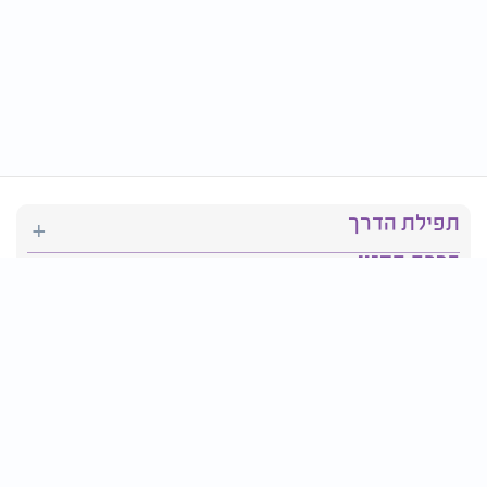
תפילת הדרך
ברכת המזון
יהדות
סידור תפילה
בריאות
חגים ומועדים