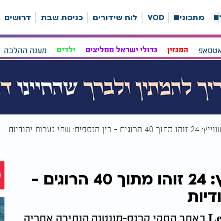
ה
מתכונים
VOD
לוח שידורים
כניסת שבת
דרושים
אטסאפ
המגזין
גדולי ישראל ממליצים
ילדים
מענה ההלכה
 שתי נערות יהודיות
האסון באתר הסקי בשווייץ: 24 זוהו מתוך 40 הרוגים -
דיות
השריפה הקטלנית בבר Le Constellation באתר הסקי קרנס-מונטנה הותירה אחריה