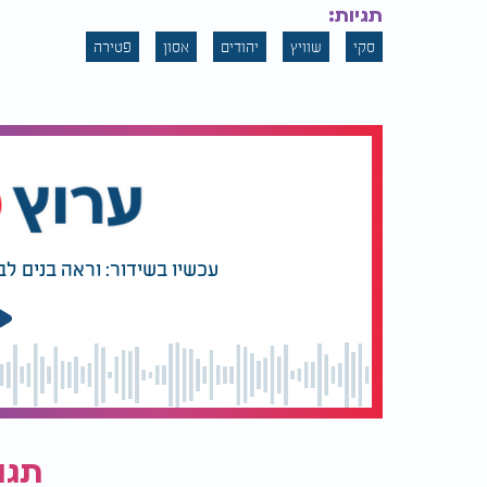
תגיות:
סקי
שוויץ
יהודים
אסון
פטירה
עכשיו בשידור: וראה בנים לב
תגו