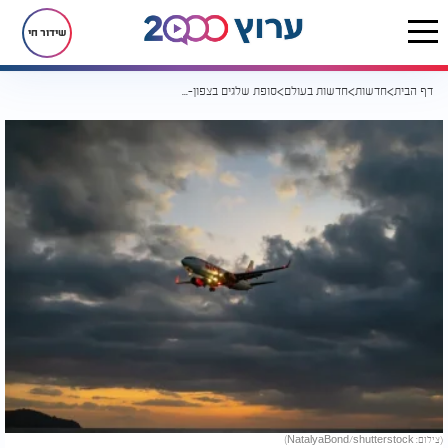
שידור חי
דף הבית
חדשות
חדשות בעולם
סופת שלגים בצפון-מזרח ארה"ב: אלפי טיסות בוטלו
(צילום: NatalyaBond/shutterstock)