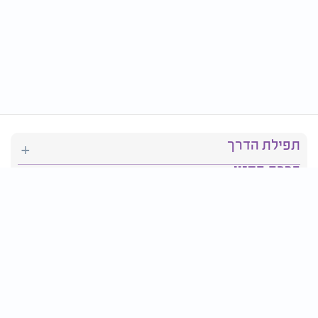
תפילת הדרך
ברכת המזון
יהדות
סידור תפילה
בריאות
חגים ומועדים