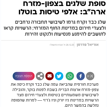
סופת שלגים בצפון-מזרח
ארה"ב: אלפי טיסות בוטלו
שלג כבד וקרח גרמו לשיבושי תחבורה נרחבים
ולצעדי חירום במדינות החוף המזרחי; הרשויות קראו
לתושבים להימנע מנסיעות ולנקוט זהירות
אוריאל פדרמן
28.12.25 ח' טבת התשפ"ו
א
א
הוספת תגובה
מערכת חורפית שהביאה עמה שלג כבד וקרח כיסה את
צפון-מזרח ארצות הברית בשבת לפנות בוקר, והובילה
לשיבושים משמעותיים בטיסות ולצעדי חירום מצד
הרשויות במדינות ניו יורק וניו ג'רזי — למרות שהסופה
נחלשה בהמשך היום.