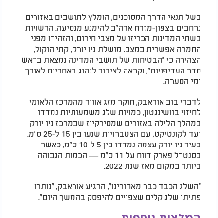
בשל תנאי הדרך המסוכנים, הומלץ לתושבים באזורים
נרחבים בצפון-מזרח ארה"ב להימנע מנסיעה. הרשויות
בשתי המדינות הכריזו על מצבי חירום, והזהירו מפני
החמרה אפשרית במצב. מושלת ניו יורק, קתי הוקול,
הצהירה כי "הבטיחות של תושבי המדינה נמצאת בראש
סדר העדיפויות", וקראה לציבור לנהוג באחריות לאורך
ימי הסערה.
לדברי בוב אוראבק, חוקר מזג אוויר מהמרכז הלאומי
לחיזוי בוושינגטון, כמויות שלג משמעותיות נמדדו
במהלך הלילה באזורים שמסירקיוז שבמרכז ניו יורק
ועד לקונטיקט, עם הצטברויות שנעו בין 15 ל-25 ס"מ.
בעיר ניו יורק עצמה נמדדו בין 5 ל-10 ס"מ, כאשר
בסנטרל פארק דווח על 11 ס"מ — הכמות הגבוהה
ביותר במקום מאז שנת 2022.
"השלג הכבד כבר מאחורינו", הרגיע אוראבק, "נותרו
פתיתי שלג קלים שצפויים להיפסק בהמשך היום".
המלצות נוספות