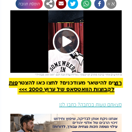
א
א
הוספת תגובה
Play
להמשך קריאה
9 חודשים אחרי ברכה מהרב קנייבסקי - אלירז שדה זכה לנס: "וואו וואו, מבהיל!"
Video
רוצים להישאר מעודכנים? לחצו כאן להצטרפות
לקבוצות הוואטסאפ של ערוץ 2000 >>>
מצאתם טעות בכתבה? כתבו לנו