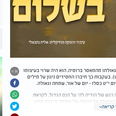
אולתו מהמאסר ברוסיה, הוא היה שרוי בעיצומו
א
א
). בעקבות כך חיברו החסידים ניגון על מילים
ם י״ט כסלו - יום של אור, שמחה וגאולה.
 רגש של הודיה לה׳ על הנס הגדול. לקראת
ם בעוצמה אל תנועה של שמחה וריקוד ממש.
קריאה
יך תמיד לבטוח בה׳.