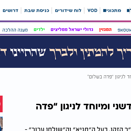
ה
מתכונים
VOD
לוח שידורים
כניסת שבת
דרושים
אטסאפ
המגזין
גדולי ישראל ממליצים
ילדים
מענה ההלכה
 לניגון “פדה בשלום”
ני ומיוחד לניגון “פדה
 הזקן, בעל ה״תניא״ וה״שולחן ערוך״ -