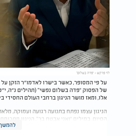
לוי פרקש - “פדה בשלום”
על פי המסופר, כאשר בישרו לאדמו״ר הזקן על ג
של הפסוק “פדה בשלום נפשי” (תהילים נ״ה, י״ט
אלו, ומאז מושר הניגון ברחבי העולם החסידי ביו
הניגון עצמו נפתח בתנועה רגועה ועמוקה, מלאה
הסיום, במילים “ואני אבטח בך”, הניגון מתרומ
להמשך 
בקליפ שילבנו גם מסר לימינו - איך בכל מצב צר