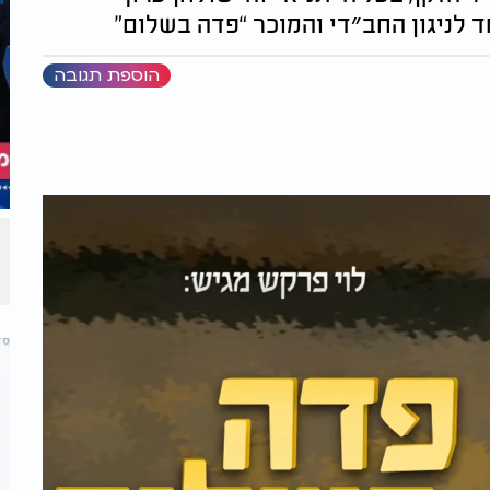
 לניגון החב״די והמוכר “פדה בשלום”
הוספת תגובה