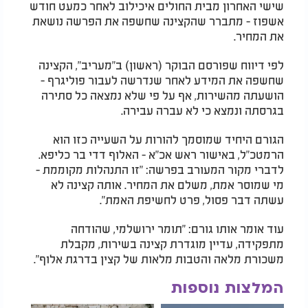
שישי האחרון מבית החולים איכילוב לאחר כמעט חודש
אשפוז - מתברר שהקצינה שחשפה את הפרשה נושאת
את המחיר.
לפי דיווח שפורסם הבוקר (ראשון) ב"מעריב", הקצינה
שחשפה את המידע לאחר שנדרשה לעבור פוליגרף -
הושעתה מהשירות, אף על פי שלא נמצאה כל סתירה
בגרסתה ונמצא כי לא עברה עבירה.
הגורם היחיד שמוסמך להורות על השעייה כזו הוא
הרמטכ"ל, באישור ראש אכ"א - האלוף דדי בר כליפא.
לדברי מקור המעורב בפרשה: "זו התנהלות מקוממת -
מי שמוסר אמת, משלם את המחיר. אותה קצינה לא
עשתה דבר פסול, פרט לחשיפת האמת".
עוד אומר אותו גורם: "תומר ירושלמי, שהודחה
מתפקידה, עדיין מוגדרת קצינה בשירות, מקבלת
משכורת מלאה והטבות מלאות של קצין בדרגת אלוף".
המלצות נוספות