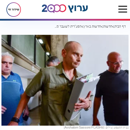
שידור חי
דף הבית
חדשות
חדשות בארץ
הפצ"רית לשעבר משתחררת וממשיכה לקבל שכר, ומי שחשפה אותה - הושעתה
בבית המשפט. (צילום: Avshalom Sassoni/FLASH90)