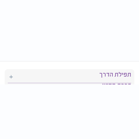
תפילת הדרך
ברכת המזון
יהדות
סידור תפילה
בריאות
חגים ומועדים