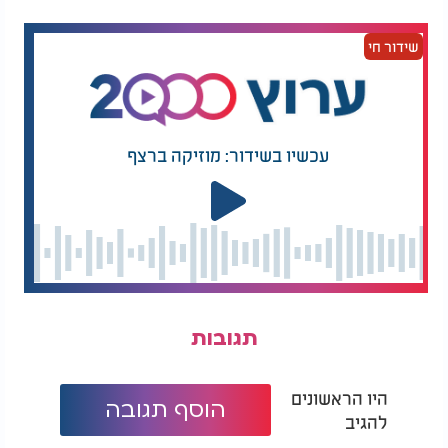
לעומת זאת, מפה לבנה מפשתן וראנר זהב מכותנה או
שידור חי
בד ג'קארד, דווקא ישתלבו מצוין. כמו כן, מפה כסופה
מכותנה וראנר לבן מבד ג'קארד דווקא כן יצרו הרמוניה
ביניהם.
הסוד, אם כן, טמון במינון: בחרו אלמנט אחד דומיננטי
עכשיו בשידור: מוזיקה ברצף
יותר מהשני כדי לשמור על איזון נכון.
תגובות
היו הראשונים
הוסף תגובה
להגיב