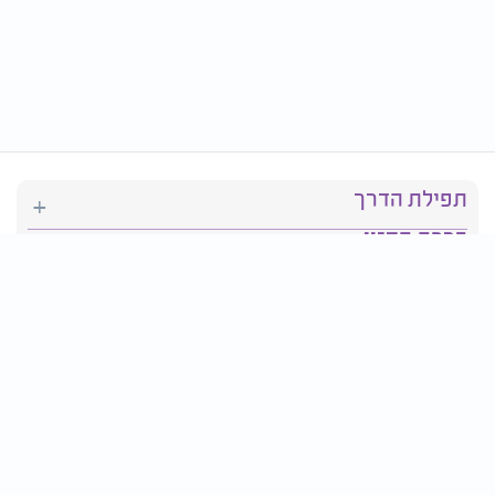
תפילת הדרך
ברכת המזון
יהדות
סידור תפילה
בריאות
חגים ומועדים