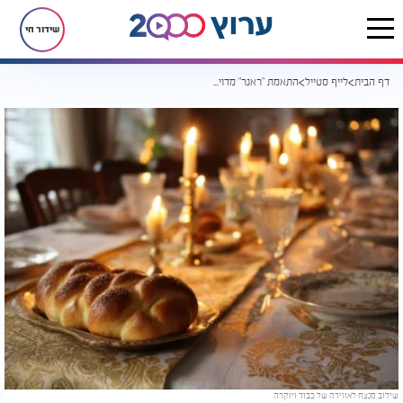
שידור חי
דף הבית
לייף סטייל
התאמת "ראנר" מדויקת תמנף את עיצוב השולחן!
שילוב מנצח לאווירה של כבוד ויוקרה