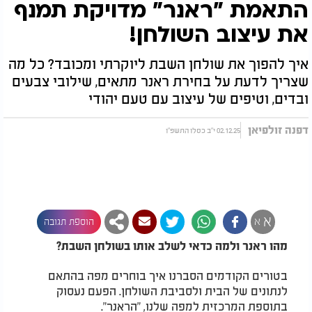
התאמת "ראנר" מדויקת תמנף
את עיצוב השולחן!
איך להפוך את שולחן השבת ליוקרתי ומכובד? כל מה
שצריך לדעת על בחירת ראנר מתאים, שילובי צבעים
ובדים, וטיפים של עיצוב עם טעם יהודי
דפנה זולפיאן
02.12.25 י"ב כסלו התשפ"ו
א
א
הוספת תגובה
מהו ראנר ולמה כדאי לשלב אותו בשולחן השבת?
בטורים הקודמים הסברנו איך בוחרים מפה בהתאם
לנתונים של הבית ולסביבת השולחן. הפעם נעסוק
בתוספת המרכזית למפה שלנו, "הראנר".