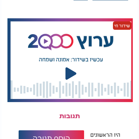
שאינה תלויה בדבר:
סטיב ישב ברכבת בדרך הביתה, הלב שלו דפק בחוזקה.
מאז שגויס לצבא הוא לא היה שם. פניו נשרפו במלחמת
שידור חי
וייטנאם, באחת ההתקפות הכי קטלניות שידע חיל
הרגלים האמריקני.
הוא לא ידע כיצד הוריו יקבלו את הבשורה שהוא כבר
לא אותו הבחור שיצא מהבית.
עכשיו בשידור: אמונה ושמחה
כמה ימים לפני שעמד לצאת לביתו, הוא כתב להוריו
מכתב:
"אני יודע שאתם מחכים שאחזור, אבל עליכם לדעת: אני
לא מי שהייתי פעם. הפנים שלי נשרפו. אני נראה אחרת.
ואני לא יודע אם אתם תרצו לראות אותי ככה".
"ביום שני בשעה תשע בבוקר בדיוק, אני אהיה על
הרכבת שמגיעה לתחנה ליד ביתנו. אם אתם מקבלים
תגובות
אותי חזרה, למרות הכול, תעמדו שם עם בלון לבן".
ואז הוא כתב את המשפט הכי קשה:
"אם זה יותר מדי בשבילכם, אני מבין. אל תגיעו. אני
היו הראשונים
הוסף תגובה
פשוט אמשיך הלאה".