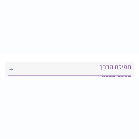
תפילת הדרך
ברכת המזון
יהדות
סידור תפילה
בריאות
חגים ומועדים