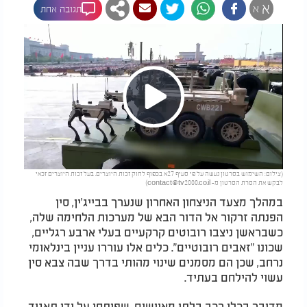
א
א
תגובה אחת
Play
(צילום: השימוש בסרטון נעשה על פי סעיף 27א בכפוף לחוק זכות היוצרים. בעל זכות היוצרים זכאי
Video
לבקש את הסרת הסרטון מ-
contact@tv2000.co.il
)
במהלך מצעד הניצחון האחרון שנערך בבייג'ין, סין
הפנתה זרקור אל הדור הבא של מערכות הלחימה שלה,
כשבראשן ניצבו רובוטים קרקעיים בעלי ארבע רגליים,
שכונו "זאבים רובוטיים". כלים אלו עוררו עניין בינלאומי
נרחב, שכן הם מסמנים שינוי מהותי בדרך שבה צבא סין
עשוי להילחם בעתיד.
מדובר בכלי רכב בלתי מאוישים, שפותחו על ידי תאגיד