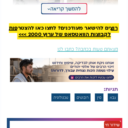
להמשך קריאה
נהג הרכבת עצר הכול
צפו בניסוי: האם חתול
בשביל ילד אחד -
תמיד נופל על הרגליים?
והתוצאה ריגשה את
רוצים להישאר מעודכנים? לחצו כאן להצטרפות
הרשת
לקבוצות הוואטסאפ של ערוץ 2000 >>>
למה מכנים אותם "זאבים"? הגרסאות הקודמות של
הכלים האלו הוגדרו ככלבי רובוט, שתפקידם היה בעיקר
מצאתם טעות בכתבה? כתבו לנו
תצפית ונשיאת ציוד. הגרסה הנוכחית לעומת זאת,
משדרגת משמעותית את יכולותיהם: כל רובוט מוגדר
כחלק מ"להקה", שבה לכל יחידה יש תפקיד, החל
באיסוף מודיעין, דרך נשיאת אספקה, ועד התמודדות
ישירה עם אויבים. הגישה הזו, של שילוב מספר יחידות
חכמות הפועלות יחד, נועדה לשפר את האפקטיביות
תגיות:
במרחבים מורכבים כמו שטח עירוני, הררי או מבוצר.
צבא
סין
רובוטים
טכנולוגיה
מה שמייחד את הכלים הללו הוא גם ההשפעה
הפסיכולוגית שלהם: אויב שנחשף למכונות מתקדמות
שממשיכות להתקדם גם כשהן נפגעות, עשוי לאבד את
המורל. יתרה מזו, הרובוטים הקרקעיים יכולים לשאת
שידור חי
מטענים גדולים יותר ולפעול לאורך זמן ארוך יותר