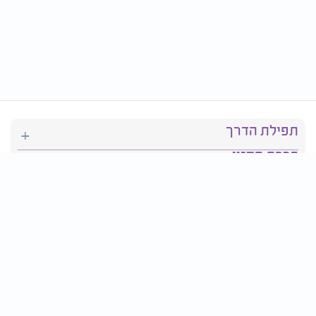
תפילת הדרך
ברכת המזון
יהדות
סידור תפילה
בריאות
חגים ומועדים