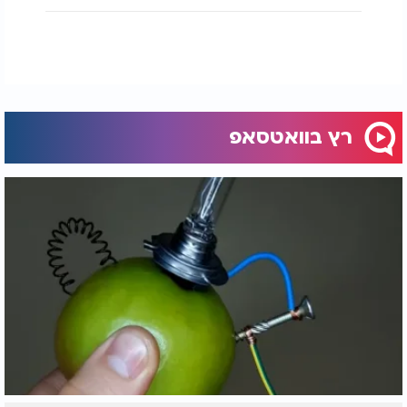
רץ בוואטסאפ