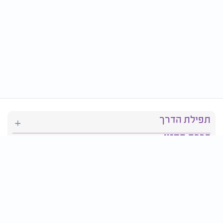
תפילת הדרך
ברכת המזון
יהדות
סידור תפילה
בריאות
חגים ומועדים