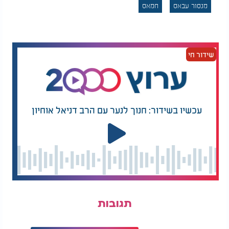
מנסור עבאס
חמאס
חזון לעזה, התואם את יוזמת טראמפ. דיברתי על הצורך
להקים שלטון חדש ברצועה - ייתכן עם כוח בינלאומי,
ובהמשך גם עם כוחות פלסטיניים מאומנים."
שידור חי
בהתייחסות ישירה לביקורת שהוטחה בו ברשתות
החברתיות, הוסיף:
"מי שמצפה שאדבר כמו בן גביר או
סמוטריץ' - טועה ומטעה."
תגובתו של עבאס מגיעה בצל מתיחות פוליטית
עכשיו בשידור: חנוך לנער עם הרב דניאל אוחיון
מתמשכת סביב עמדות רע"מ בכל הנוגע לחמאס
ולרצועת עזה - ובזמן שבו החברה הערבית בישראל
מתמודדת עם עלייה באלימות הפנימית, נושא שעליו
ביקש לדבר בראיון.
תגובות