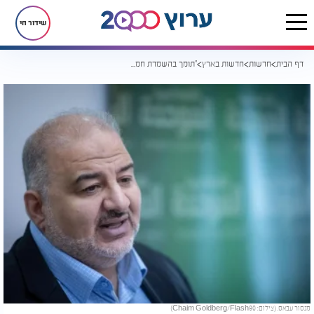
שידור חי
דף הבית
חדשות
חדשות בארץ
"תומך בהשמדת חמאס?" מנסור עבאס פוצץ ראיון לאחר שנשאל על ארגון הטרור
מנסור עבאס. (צילום: Chaim Goldberg/Flash90)