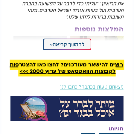
את הריאיון." "עליתי כדי לדבר על הפשיעה בחברה
הערבית ועל בעיות אזרחי ישראל הערבים. נתתי
תשובות ברורות לחזון שלנו."
המלצות נוספות
להמשך קריאה
רוצים להישאר מעודכנים? לחצו כאן להצטרפות
לקבוצות הוואטסאפ של ערוץ 2000 >>>
הלם: רגע הפגיעה
כמו חתונה: החטוף חזר
במכללה החרדית
לביתו בשיירה
מצאתם טעות בכתבה? כתבו לנו
המגישים נותרו מופתעים מהמהלך, כשהשידור נותק
בפתאומיות - ועבאס סיים את השתתפותו בראיון
בשידור חי.
לאחר הריאיון, פרסם עבאס הבהרה, בה טען כי התבטא
תגיות:
באופן ברור:
"מי שהקשיב לי ברשת ב' שמע אותי מציג