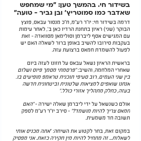
בשידור חי. בהמשך טען: "מי שמחפש
שאדבר כמו סמוטריץ' ובן גביר - טועה"
דרמה בשידור חי: יו"ר רע"מ, ח"כ מנסור עבאס, פוצץ
הבוקר (שני) ראיון בתחנת הרדיו כאן ב', לאחר עימות
עם המגישים אסף ליברמן וסולימאן מסוואדה - זאת
בעקבות סירובו להשיב באופן ברור לשאלה האם יש
לפעול להשמדת חמאס ברצועת עזה.
בראשית הראיון נשאל עבאס על חזונו לעזה ביום
שאחרי המלחמה, והשיב:
"פרסמתי מסמך פיוס ושלום
בין שני העמים, רוב סעיפי תוכנית טראמפ מופיעים בו.
אנחנו שואפים למציאות שלטונית וביטחונית חדשה
בעזה, כחלק מתהליך אזורי כולל."
אולם כשנשאל על ידי ליברמן שאלה ישירה -
"האם
חמאס צריך להיות מושמד?"
- סירב יו"ר רע"מ לספק
תשובה חד משמעית.
במקום זאת, בחר לקטוע את השיחה: "
אתה מכניס אותי
לשאלות... זה מתחיל להיות מין חקירה כזאת. אני מפסיק