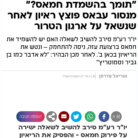
"תומך בהשמדת חמאס?"
מנסור עבאס פוצץ ראיון לאחר
שנשאל על ארגון הטרור
יו"ר רע"מ סירב להשיב לשאלה האם יש להשמיד את
חמאס ברצועת עזה, ניסה להתחמק – ונטש את
הריאיון בכאן ב'. לאחר מכן הבהיר: "לא אדבר כמו בן
גביר וסמוטריץ'"
אוריאל פדרמן
10.11.25 י"ט חשון התשפ"ו
א
א
הוספת תגובה
יו"ר רע"מ סירב להשיב לשאלה ישירה
על פירוק חמאס - והפסיק את הריאיון