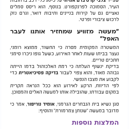
העיר, הסמוכה לפרנקפורט. בנוסף, הוא ריסס סמלים
נאציים גם על קירות בניינים ותיבות דואר, וגרם נזק
לרכוש ציבורי ופרטי.
"מעשה מזוויע שמחזיר אותנו לעבר
האפל"
המשטרה המקומית מסרה כי החשוד, ממוצא רומני,
נעצר בביתו שעות לאחר האירוע, כשעל גופו ניכרו סימני
חתכים טריים.
בדיקת ינשוף העלתה כי רמת האלכוהול בדמו הייתה
גבוהה מאוד, והוא צפוי לעבור
כדי
בדיקה פסיכיאטרית
לקבוע את מצבו הנפשי.
לפי הדיווח, הרקע לאירוע הוא ככל הנראה תקרית
במקום עבודתו, שהובילה אותו למעשה האלים והמסוכן.
סגן נשיא בית הנבחרים הגרמני,
, אמר כי
אומיד נוריפור
מדובר במעשה "שנותן צמרמורת" והוסיף:
המלצות נוספות