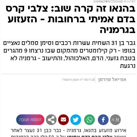
הסרטון מ-
contact@tv2000.co.il
)
בהנאו זה קרה שוב: צלבי קרס
בדם אמיתי ברחובות - הזעזוע
בגרמניה
גבר בן 31 השחית עשרות רכבים וסימן סמלים נאציים
בגופו - רק קילומטרים מהמקום שבו נרצחו 9 מהגרים
בטבח גזעני. הדם, האלכוהול, והתיעוב - גרמניה לא
נרגעת
אוריאל פדרמן
09.11.25 י"ח חשון התשפ"ו
א
א
הוספת תגובה
אירוע מזעזע בהנאו, גרמניה - גבר כבן 31 נעצר לאחר
שצייר
על כ-50 כלי רכב ברחובות
צלבי קרס בדם אמיתי