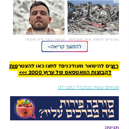
מצרים דוחה את תוכנית
אחרי גזר דין מוות:
ארצות הברית: "לא
שחרורו המפתיע של
להמשך קריאה
נשתתף בעוול של גירוש
הצעיר האיראני מהכלא
פלסטינים"
רוצים להישאר מעודכנים? לחצו כאן להצטרפות
"הנאציזם הוא פצע פתוח
לקבוצות הוואטסאפ של ערוץ 2000 >>>
בחברה הגרמנית. כל ניסיון
להחיות את סממניו - חייב
מצאתם טעות בכתבה? כתבו לנו
להיעצר מיידית."
תזכורת לעיר שזכורה מטרור גזעני
העיר
מוכרת לציבור בגרמניה בשל
הנאו
הטבח הגזעני
תגיות:
, שבו נרצחו תשעה בני אדם ממוצא
בפברואר 2020