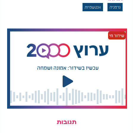
מהגר על ידי חמוש קיצוני.
גרמניה
אנטשמיות
כעת, מעשה השחתה אנטישמי נוסף באותה עיר - מעורר
תחושת חרדה בקרב תושבים רבים, במיוחד על רקע
העלייה המדאיגה בפשיעה הגזענית.
שידור חי
דוח חדש: עלייה חדה באנטישמיות -
במיוחד ברשתות
על פי דוח מודיעיני שפורסם לאחרונה בגרמניה,
נרשמה
במעשי אנטישמיות בעלי
עלייה של 33 אחוזים
עכשיו בשידור: אמונה ושמחה
רקע איסלאמיסטי.
חלק ניכר מהפשעים בוצעו בידי
בני נוער שהוקצנו בתוך
דרך פלטפורמות כמו טיקטוק ואינסטגרם.
שבועות
הדוח מציין כי הפגנות אנטי-ישראליות משמשות בשנה
האחרונה
, לעיתים תוך
קרקע פורייה לגיוס ולהקצנה
שיתוף פעולה נדיר בין
ימין קיצוני, שמאל רדיקלי
- כולם מאוחדים סביב שנאה משותפת
ואיסלאמיסטים
לישראל וליהודים.
תגובות
בין שכרות לשנאה - תמרור אזהרה