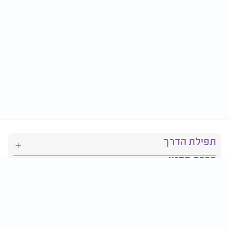
תפילת הדרך
ברכת המזון
יהדות
סידור תפילה
בריאות