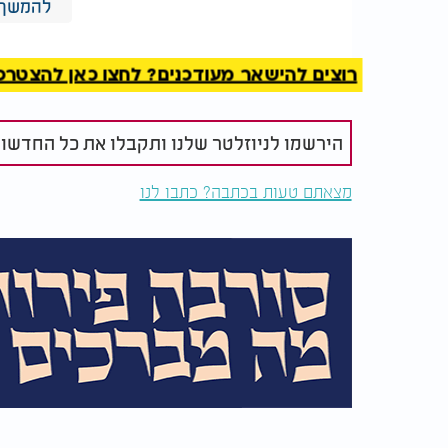
להמשך 
רוצים להישאר מעודכנים? לחצו כאן להצטרפות ל
תיעוד מגבול ישראל של
מנכ"ל "בינאנ
בכיר חיזבאללה שחוסל
צ'אנגפנג זא
"CZ" הורשע
הירשמו לניוזלטר שלנו ותקבלו את כל החדשו
בהמשך התברר כי במהלך שהותו במעצר, הארו ה
מצאתם טעות בכתבה? כתבו לנו
הרג את התינוק. באחת מגרסאותיו אמר כי ח
אחרת טען שגופתו נזרקה לפח אשפה. חרף ניסיו
של התינוק טרם אותרו.
עבר פלילי מטריד - וכתם של רשלנות 
על פי ממצאי התביעה, מדובר אינו במקרה ר
בתקיפת בתו התינוקת, קרולינה, כאשר היי
שספגה - נגרמו לה נזקי גוף קשים ונכויות. אז,
ריצה אף יום בכלא.