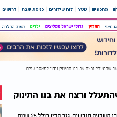
ה
מתכונים
VOD
לוח שידורים
כניסת שבת
דרושים
אטסאפ
המגזין
גדולי ישראל ממליצים
ילדים
מענה ההלכה
אב שהתעלל ורצח את בנו התינוק נידון למאסר עולם
התעלל ורצח את בנו התינוק
ג'ייק הארו הורשע ברצח ועינויים של בנו בן השבעה חודשים, גזר הדין כולל 25 שנות