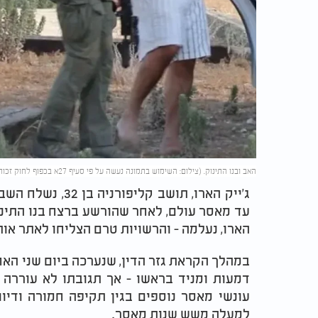
האב ובנו התינוק. (צילום: השימוש בתמונה נעשה על פי סעיף 27א בכפוף לחוק זכות היוצרים. בעל זכות היוצרים זכאי לבקש את הסרת הסרטון מ-
עד מאסר עולם, לאחר שהורשע ברצח בנו התינו
הארו, נעלמה - והרשויות טרם הצליחו לאתר או
במהלך הקראת גזר הדין, שנערכה ביום שני האח
דמעות ומניד בראשו - אך תגובתו לא עוררה 
עונשי מאסר נוספים בגין תקיפה חמורה ודיוו
למעלה משש שנות מאסר.