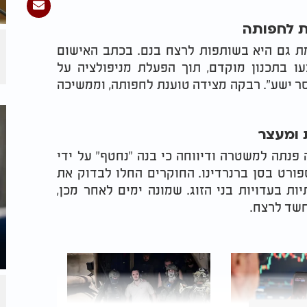
ת לחפותה
ו, רבקה הארו בת ה-41, מואשמת גם היא בשותפות לרצח בנם. בכתב האישום
ו בתכנון מוקדם, תוך הפעלת מניפולציה על
חסר ישע". רבקה מצידה טוענת לחפותה, וממשיכה
ת ומעצר
נתה למשטרה ודיווחה כי בנה "נחטף" על ידי
פורט בסן ברנרדינו. החוקרים החלו לבדוק את
ת בעדויות בני הזוג. שמונה ימים לאחר מכן,
חשד לרצח.