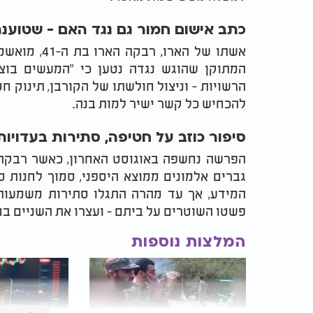
כתב אישום חמור גם נגד האם - שטוענ
אשתו של האר
המתוקן שהוגש נגדה נטען כי "המעשים בוצע
הרשויות - וניצול חולשתו של הקורבן, תינוק 
להכחיש כל קשר ישיר למות בנה.
סיפור כוזב על חטיפה, סתירות בעדויו
הפרשה נחשפה באוגוסט האחרון, כאשר רבקה פ
גברים אלמונים ממוצא היספני, סמוך לחנות ס
המידע, אך עד מהרה התגלו סתירות משמעותיו
פשטו השוטרים על ביתם - ועצרו את השניים ב
המלצות נוספות