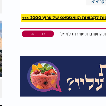
קריאה
קבוצות הוואטסאפ של ערוץ 2000 >>>
ס",
האומנות כעדות: שורד
ו המכונה
השבי ששוחרר מעזה
מציג תערוכה ראשונה
שתספר את סיפורו
ת החשובות ישירות למייל
להרשמה
המצמרר
תוודה בפני סוכן סמוי שנשלח לתאו, והודה כי
נק את הילד "בטעות" במהלך השינה - ובגרסה
נות חוזרים ונשנים מצד הרשויות, שרידי גופתו
מערכתית
אשון של התעללות במשפחה. הארו הורשע בעבר
תה בת עשרה שבועות בלבד. כתוצאה מהמכות
 במפתיע, נגזר עליו רק מאסר על תנאי - והוא לא