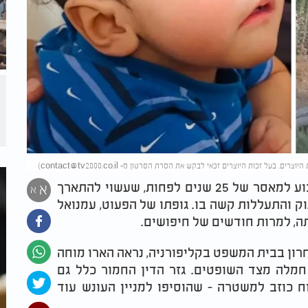
)
contact@tv2000.co.il
ג'ייק הארו, תושב קליפורניה בן 32, נשלח השבוע למאסר של 25 שנים לפחות, שעשוי להתארך
א
א
ק והתעללות קשה בו. גופתו של הפעוט, עמנואל
תה, למרות חודשים של חיפושים.
רון בבית המשפט בקליפורניה, נראה הארו מוחה
חמלה מצד השופטים. גזר הדין החמור כלל גם
ח כוזב למשטרה - שהוסיפו למניין העונש עוד