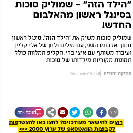
"הילד הזה" - שמוליק סוכות
בסינגל ראשון מהאלבום
החדש!
שמוליק סוכות משיק את "הילד הזה", סינגל ראשון
מתוך אלבומו השני, עם מילים ולחן של אלי קליין
ועיבוד משותף עם איצי ברי. הקליפ המלווה כולל
תמונות מקוריות מילדותו של סוכות
מוזיקה יהודית
04.11.25 י"ג חשון התשפ"ו
להמשך קריאה
א
א
תגובה אחת
רוצים להישאר מעודכנים? לחצו כאן להצטרפות
לקבוצות הוואטסאפ של ערוץ 2000 >>>