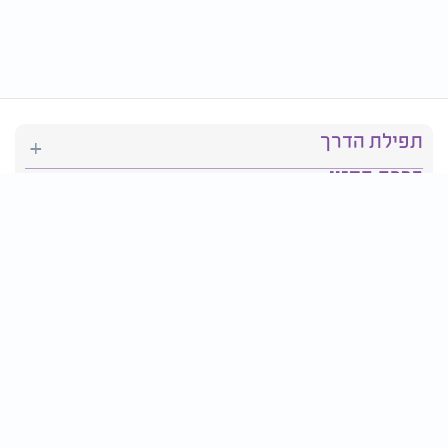
תפילת הדרך
ברכת המזון
יהדות
סידור תפילה
בריאות
חגים ומועדים