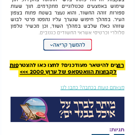
שימוש באמצעים טכנולוגיים מתקדמים. תוך שעות
ספורות זוהה החשוד, והוא נעצר בשטח פתוח בצפון
העיר. במהלך חיפוש שנערך עליו נתפסו פרטי לבוש
שזוהו כאלו שלבש במהלך השוד, וכן מכשיר טלפון
סלולרי וכרטיסי אשראי החשודים כגנובים.
להמשך קריאה
החקירה העלתה כי רייזנר עשוי להיות מעורב גם
באירועים פליליים נוספים, בהם גניבה מקשישה אחרת
בקניון שאירעה לפני כשבוע וחצי. בעקבות איתור פרטי
הקורבנות, שתיים מהן זומנו לתחנת המשטרה והגישו
רוצים להישאר מעודכנים? לחצו כאן להצטרפות
תלונות מסודרות.
לקבוצות הוואטסאפ של ערוץ 2000 >>>
החשוד נחקר במשך הלילה ונכלא. היום צפוי רייזנר
מצאתם טעות בכתבה? כתבו לנו
להיות מובא בפני שופט בבית משפט השלום בתל אביב,
לדיון בהארכת מעצרו. במשטרה הבהירו כי החקירה
בעניינו נמשכת, ובודקים האם מדובר בדפוס פעולה
סדרתי כלפי אוכלוסיות חלשות.
תגיות: