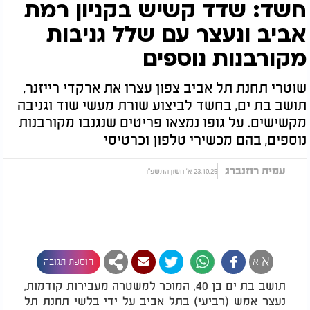
חשד: שדד קשיש בקניון רמת
אביב ונעצר עם שלל גניבות
מקורבנות נוספים
שוטרי תחנת תל אביב צפון עצרו את ארקדי רייזנר,
תושב בת ים, בחשד לביצוע שורת מעשי שוד וגניבה
מקשישים. על גופו נמצאו פריטים שנגנבו מקורבנות
נוספים, בהם מכשירי טלפון וכרטיסי
עמית רוזנברג
23.10.25 א' חשון התשפ"ו
א
א
הוספת תגובה
תושב בת ים בן 40, המוכר למשטרה מעבירות קודמות,
נעצר אמש (רביעי) בתל אביב על ידי בלשי תחנת תל