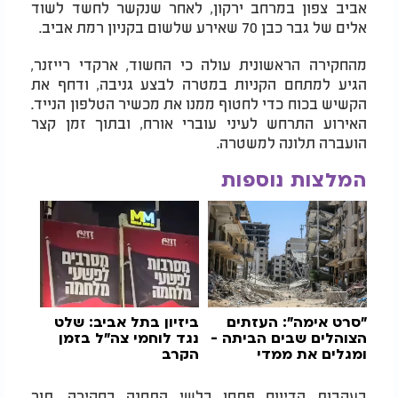
אביב צפון במרחב ירקון, לאחר שנקשר לחשד לשוד
אלים של גבר כבן 70 שאירע שלשום בקניון רמת אביב.
מהחקירה הראשונית עולה כי החשוד, ארקדי רייזנר,
הגיע למתחם הקניות במטרה לבצע גניבה, ודחף את
הקשיש בכוח כדי לחטוף ממנו את מכשיר הטלפון הנייד.
האירוע התרחש לעיני עוברי אורח, ובתוך זמן קצר
הועברה תלונה למשטרה.
המלצות נוספות
"סרט אימה": העזתים
ביזיון בתל אביב: שלט
הצוהלים שבים הביתה -
נגד לוחמי צה"ל בזמן
ומגלים את ממדי
הקרב
החורבן
בעקבות הדיווח פתחו בלשי התחנה בחקירה, תוך