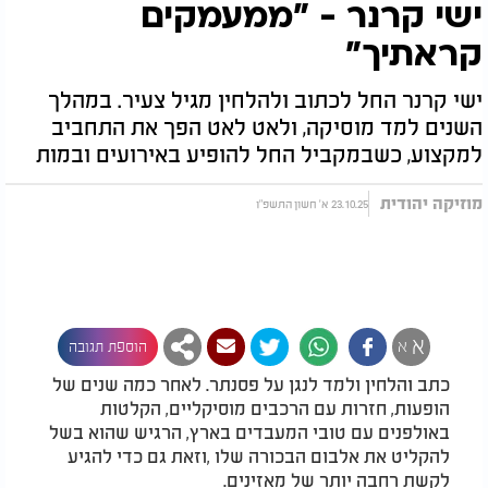
ישי קרנר - "ממעמקים
קראתיך"
ישי קרנר החל לכתוב ולהלחין מגיל צעיר. במהלך
השנים למד מוסיקה, ולאט לאט הפך את התחביב
למקצוע, כשבמקביל החל להופיע באירועים ובמות
מוזיקה יהודית
23.10.25 א' חשון התשפ"ו
א
א
הוספת תגובה
כתב והלחין ולמד לנגן על פסנתר. לאחר כמה שנים של
הופעות, חזרות עם הרכבים מוסיקליים, הקלטות
באולפנים עם טובי המעבדים בארץ, הרגיש שהוא בשל
להקליט את אלבום הבכורה שלו ,וזאת גם כדי להגיע
לקשת רחבה יותר של מאזינים.