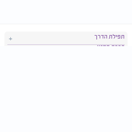
תפילת הדרך
ברכת המזון
יהדות
סידור תפילה
בריאות
חגים ומועדים