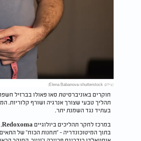
(צילום: Elena Babanova/shutterstock)
חוקרים באוניברסיטת סאו פאולו בברזיל חשפו 
תהליך טבעי שצורך אנרגיה ושורף קלוריות. הממ
בעתיד נגד השמנת יתר.
במ
בתוך המיטוכונדריה - "תחנות הכוח" של התאים 
אוסוואלדו רודריגס פריירה ג’וניור, החוקר הרא