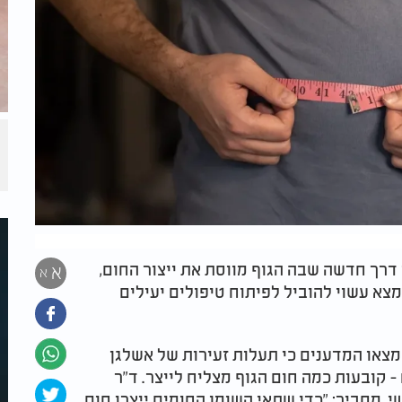
דרך חדשה שבה הגוף מווסת את ייצור החום,
א
א
צא עשוי להוביל לפיתוח טיפולים יעילים
רכז לחקר תהליכים ביולוגיים Redoxoma, מצאו המדענים כי תעלות זעירות של אשלגן
- קובעות כמה חום הגוף מצליח לייצר. ד"ר
שי, מסביר: "כדי שתאי השומן החומים ייצרו חום