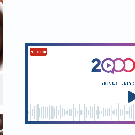
שידור חי
: אמונה ושמחה