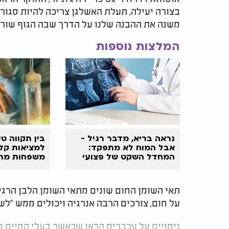
בצורה יעילה, תעלת האשלגן צריכה להיות סגורה
משנה את ההבנה שלנו על הדרך שבה הגוף שורף 
המלצות נוספות
נראה בריא, מדבר רגיל -
בין תקווה טי
אבל המוח לא מתפקד:
למציאות קלי
המחדל השקט של פצועי
משפחות מת
הראש מצה"ל
סיום הדרך
תאי השומן החום שונים מתאי השומן הלבן הרגי
על חום, צורכים הרבה אנרגיה ויכולים ממש "לש
ניסויים על עכברים הראו שכאשר בעלי החיים 