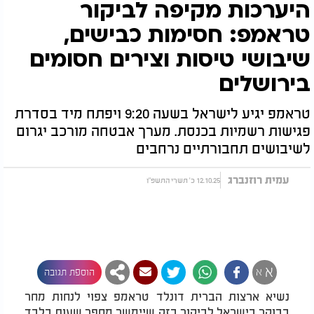
היערכות מקיפה לביקור
טראמפ: חסימות כבישים,
שיבושי טיסות וצירים חסומים
בירושלים
טראמפ יגיע לישראל בשעה 9:20 ויפתח מיד בסדרת
פגישות רשמיות בכנסת. מערך אבטחה מורכב יגרום
לשיבושים תחבורתיים נרחבים
עמית רוזנברג
12.10.25 כ' תשרי התשפ"ו
א
א
הוספת תגובה
נשיא ארצות הברית דונלד טראמפ צפוי לנחות מחר
בבוקר בישראל לביקור בזק שיימשך מספר שעות בלבד