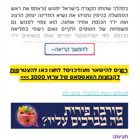
במהלך שהותו הקצרה בישראל יפגוש טראמפ את ראש
הממשלה בנימין נתניהו את נשיא המדינה יצחק הרצוג
ואת יו"ר הכנסת אמיר אוחנה. הוא צפוי לפגוש גם
משפחות של חטופים ולקיים נאום רשמי במליאת
הכנסת. לפי הפרוטוקול יקדימו אותו בנאומים יו"ר
הכנסת ראש הממשלה וראש האופוזיציה יאיר לפיד.
להמשך קריאה
לאחר סיום הביקור בכנסת ישוב טראמפ לנתב"ג וימריא
מישראל לקראת השעה אחת בצהריים לפסגה אזורית
בשארם א שייח בהשתתפות מנהיגים מהאזור ומאירופה.
רוצים להישאר מעודכנים? לחצו כאן להצטרפות
מטרת הפסגה היא לגבש חזית בין לאומית שתתמוך
לקבוצות הוואטסאפ של ערוץ 2000 >>>
ביוזמת הפסקת הלחימה שמובילה ארצות הברית.
מצאתם טעות בכתבה? כתבו לנו
המלצות נוספות
תגיות: