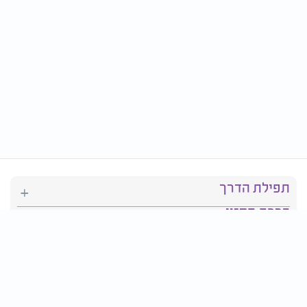
תפילת הדרך
ברכת המזון
יהדות
סידור תפילה
בריאות
חגים ומועדים