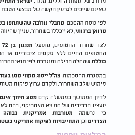
מדורג של גופות החללים. מנגד,
ישראל התחייבה לשחרר 2,000
שאינם שייכים לגרעין הקשה של מבצעי הטבח 
לפי נוסח ההסכם,
מחבלי נוח'בה שהשתתפו בט
, לא ייכללו בשחרור, עניין שהיווה
מרואן ברגותי
לצד שחרור החטופים, מופעל
מנגנון בן 72 שעות
החטופים החיים ללא טקסים ציבוריים או הצ
שהחלה הלילה ומוגדרת לפי תנאי ההבנות
כוללת
במסגרת ההסכמות,
צה"ל ייסוג מקווי מגע בעז
מימוש שלב השחרור, ולקדם ערוץ פיקוח משותף
לדיון הממושך בממשלה קדם
מסע תיווך אינט
יועציו הבכירים של הנשיא האמריקני, בהם ג'אר
כי נרשמה
מעורבות אמריקנית גבוהה 
וכן
הצדדים
התחייבויות לפיקוח אמריקני בשטח
המלצות נוספות