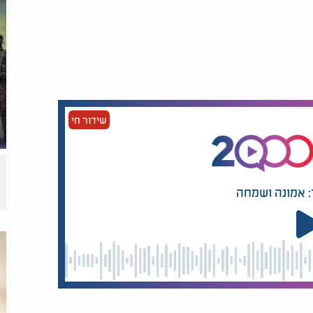
יבת הקבינט למהלך ואמר:
מטרות המלחמה היא השבת כל החטופים, החיים
י של חיילינו בעזה וללא הסיוע המדיני מארצות
במהלך "הזדמנות נדירה להשיב את הבנים, תוך
שידור חי
ן כי ההסכם הנוכחי אינו סוף פסוק, אלא פתח
מהלך השבועות האחרונים חל
שינוי בעמדת
: אמונה ושמחה
 גישה זו, לדבריהם, אפשרה את פריצת הדרך
, וציינו כי
תחת
חמאס הוכרח להגיע להסכם
הלך
"הישג טקטי בשליטה על מנופי הלחץ", אך
בע
.