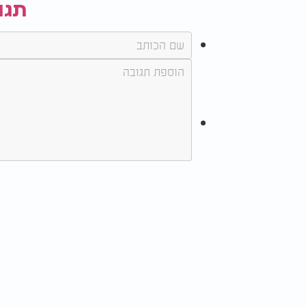
שעות הקרובות יכריעו אם אכן תתממש העסקה 
תגו
במחויבויותיו, ההסכם כולו צפוי לקרוס. בישרא
ביטחון,
הפיקוד העליון נערך גם לאפשרות של 