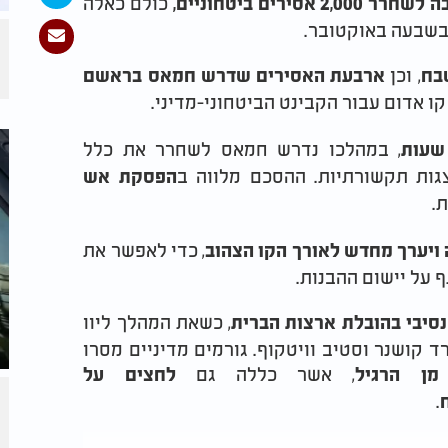
כולם כאלה
 אסירים ביטחוניים,
בשבעה באוקטובר.
, וכן
בח
ארבעת האסירים שדרש חמאס בראשם
 קו אדום עבור הקבינט הביטחוני-מדיני.
, במהלכו נדרש חמאס לשחרר את כלל
גות תקשורתיות. ההסכם מלווה ב
הפסקת אש
.
, כדי לאפשר את
ה ויערך מחדש לאורך הקו הצהוב
 על יישום ההבנות.
, כשאת המהלך ליוו
נסיבי בהובלת ארצות הברית
ד קושנר וסטיב וויטקוף. גורמים מדיניים מסרו
, אשר כללה גם
מן הרגיל
לחצים על
.