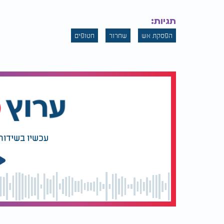
ראש הממשלה בנימין נתניהו התייחס במהלך יש
תגיות:
"אנחנו בעיצומה של התפתחות מכרעת. אחת מ
הפסקת אש
שחרור
חטופים
והמתים. לא היינו מגיעים לכך ללא הלחץ הצבא
.
הברית"
מקורבים לראש הממשלה מסרו כי נתניהו ראה 
שמירה על עקרונות הביטחון הלאומי", ומאמי
להסכמות אזוריות נוספות.
בכירים אמריקנים שנכחו בתדרוכים מסרו כי ב
עכשיו בשידור
, שהחלה לראות בחטופים "נטל ולא נכס".
חמאס
שהובילה להסכם.
בישראל דחו את הרושם שמדובר בוויתור חד צדדי
לחץ צבאי ודיפלומטי כבד. גם בצה"ל רואים במ
מדגישים כי מדובר ביישום זמני, ולא בהסדר ק