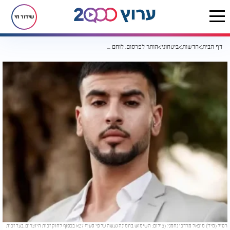
שידור חי
דף הבית
חדשות
ביטחוני
הותר לפרסום: לוחם צה"ל נהרג בפעולה בצפון הרצועה
רס"ל (מיל') מיכאל מרדכי נחמני. (צילום: השימוש בתמונה נעשה על פי סעיף 27א בכפוף לחוק זכות היוצרים. בעל זכות