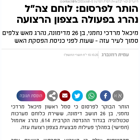
היוצרים זכאי לבקש את הסרת הסרטון מ-
contact@tv2000.co.il
)
הותר לפרסום: לוחם צה"ל
נהרג בפעולה בצפון הרצועה
מיכאל מרדכי נחמני, בן 26 מדימונה, נהרג מאש צלפים
סמוך לעיר עזה - שעות לפני כניסת הפסקת האש
עמית רוזנברג
10.10.25 י"ח תשרי התשפ"ו
א
א
הוספת תגובה
הותר הבוקר לפרסום כי סמל ראשון מיכאל מרדכי
נחמני, בן 26 תושב דימונה, ששירת כלוחם מערכות
טכנולוגיה בגדוד ההנדסה הקרבית 614, נהרג אתמול
(חמישי) במהלך פעילות מבצעית בצפון רצועת עזה.
מהדיווחים עולה כי האירוע התרחש בשעות אחר