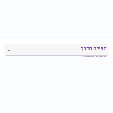
תפילת הדרך
ברכת המזון
יהדות
סידור תפילה
בריאות
חגים ומועדים