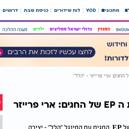
ה
מתכונים
VOD
לוח שידורים
כניסת שבת
דרושים
אטסאפ
המגזין
גדולי ישראל ממליצים
ילדים
מענה ההלכה
פרק חמישי ואחרון בסדרת ה EP של החגים: ארי פרייזר
ארי פרייזר מסיים את הסדרה המרגשת של EP החגים עם הסינגל "הלל" - יצירה