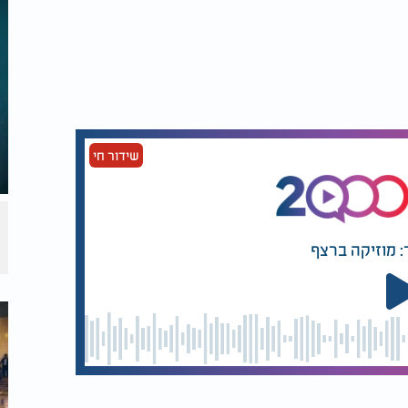
שידור חי
: מוזיקה ברצף