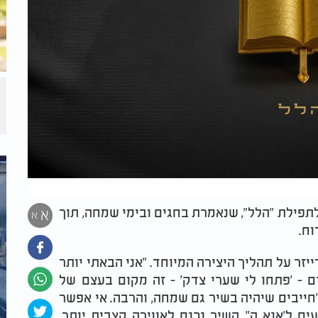
תפילת "הלל", שנאמרת בחגים ובימי שמחה, תוך
א
א
וח
.
יזר על תהליך היצירה המיוחד. "אני הבאתי יותר
 - 'פתחו לי שערי צדק' - זה מקום בעצם של
'חייבים שיהיה בשיר גם שמחה, והרבה. אי אפשר
ם ל'אנא ה'', השיר נכנס לאווירה קצבית יותר.