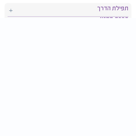
תפילת הדרך
ברכת המזון
יהדות
סידור תפילה
בריאות
חגים ומועדים
פרטים ליצירת קשר:
טלפון : 2610*
פקס: 03-9509719