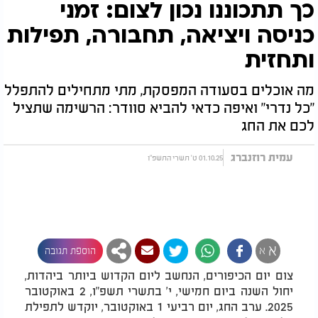
כך תתכוננו נכון לצום: זמני
כניסה ויציאה, תחבורה, תפילות
ותחזית
מה אוכלים בסעודה המפסקת, מתי מתחילים להתפלל
"כל נדרי" ואיפה כדאי להביא סוודר: הרשימה שתציל
לכם את החג
עמית רוזנברג
01.10.25 ט' תשרי התשפ"ו
א
א
הוספת תגובה
צום יום הכיפורים, הנחשב ליום הקדוש ביותר ביהדות,
יחול השנה ביום חמישי, י' בתשרי תשפ"ו, 2 באוקטובר
2025. ערב החג, יום רביעי 1 באוקטובר, יוקדש לתפילת