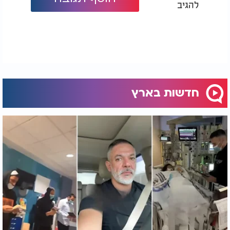
להגיב
מהפכת הגיוס: צה"ל
על רקע המצב
שולח צווים ראשונים
הביטחוני: רכישת טייסת
חדשות בארץ
ל-1,000 מועמדים!
שלישית של "האדיר"
מארה"ב
רכבת ישראל: הפסקה מלאה בין 12:00 ל־13:30. תחזור
לפעול החל מהשעה 21:00 במוצאי הצום
מוניות שירות: פעילות עד 14:00. החזרה תלויה
בהחלטת המפעילים
תחבורה שיתופית (קורקינטים ואופניים): ייאספו
בסביבות 15:00 ויחזרו בהדרגה לשימוש עד חצות ליל
חמישי
שדה התעופה בן גוריון: