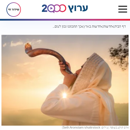
שידור חי
דף הבית
חדשות
חדשות בארץ
כך תתכוננו נכון לצום: זמני כניסה ויציאה, תחבורה, תפילות ותחזית
אדם תוקע בשופר. (צילום: Seth Aronstam/shuttrstock)