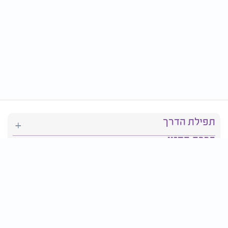
תפילת הדרך
ברכת המזון
יהדות
סידור תפילה
בריאות
חגים ומועדים