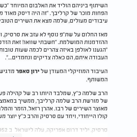
השיתוף ביניהם הוליד את האלבום המיוחד "כש
הפחות מוכר של קרליבך. "זה היה דיסק מאוד מי
עיבודים מעולים, שלמה מצא את השירים הטובי
מאז החלום על שת"פ נוסף לא עזב את סרסיק, ו
ההזדמנות המושלמת. "חשבתי שוואו! זאת הזדמנ
"הגענו לאולפן באיזה צהרים לכמה שעות טובות,
העבודה איתם, הם כאלה צדיקים ונחמדים..."
.
העיבוד המוזיקלי המעודן של
מדגיש 
ירון סאפר
המשותף
.
הרב שלמה כ"ץ, שמלבד היותו רב של קהילה פע
של מורשת הרב שלמה קרליבך, ממשיך במאמציו
מאוצר השירים של רבו
.
אהרן רזאל, הזמר והמלחי
קולו הייחודי, ויחד עם סרסיק והרב כ"ץ יוצר 