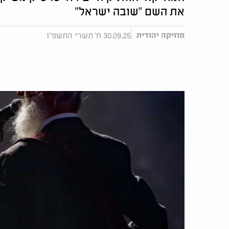
את השם "שובה ישראל"
30.09.25 ח' תשרי התשפ"ו
מוזיקה יהודית