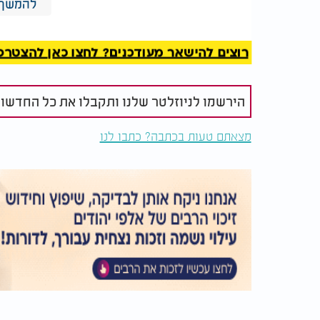
באירופה. התקרב לעולם המוזיקה היהודית בישי
להמשך 
המוזיקה היהודית המקורית.
בשנה האחרונה הוציא סרסיק סדרת סינגלים שכול
רוצים להישאר מעודכנים? לחצו כאן להצטרפות ל
"עבדים היינו" ו"אדון עולם", ובהמשך גם את "רב
את יצירותיו לכל עם ישראל, ובמיוחד ללוחמי
הירשמו לניוזלטר שלנו ותקבלו את כל החדשו
מצאתם טעות בכתבה? כתבו לנו