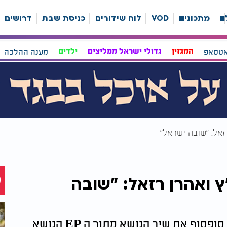
ה
מתכונים
VOD
לוח שידורים
כניסת שבת
דרושים
אטסאפ
המגזין
גדולי ישראל ממליצים
ילדים
מענה ההלכה
זאל: "שובה ישראל"
ץ ואהרן רזאל: "שובה
המוזיקאי הוותיק חיים דוד סרסיק משיק סופסוף את שיר הנושא מתוך ה EP הנושא