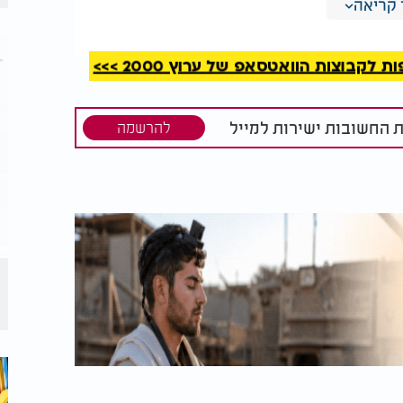
בת התפוצות בהר ציון, ומאז פועל להפצת
קריאה
לת את "ברוך כבוד השם", "ניגון הרבי",
קבוצות הוואטסאפ של ערוץ 2000 >>>
י נתן", כחלק מה
-EP
החדש שלו. סרסיק מקדיש
 צה"ל ומשפחותיהם בתקופה המאתגרת הנוכחית
.
ת החשובות ישירות למייל
להרשמה