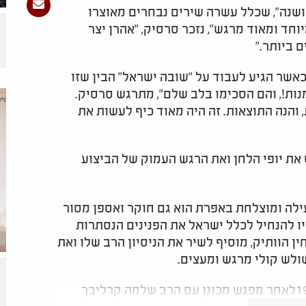
ושנה", שכלל עשרה שירים נבחרים מאוצרו
וחד ומאוד מרגש", נזכר סרסיק, "אהרן יצר
ם ביותר
".
כאשר הגיע לעבוד על "שובה ישראל" הבין שזו
ות!, והם הסכימו בלב שלם", מתרגש סרסיק.
 והנה התוצאות. זה היה מאוד כיף לעשות את
את יופי הלחן ואת הרגש העמוק של הביצוע
ילה ומוצלחת באפרת הוא גם חוקר ואספן מסור
 להנחיל לכלל ישראל את הפנינים הנסתרות
ן הוותיק, מוסיף לשיר את הניסיון הרב שלו ואת
משולש קולי מרגש ומעצים
.
סרסיק, יליד דרום אפריקה, עלה לישראל ב 1952לאחר מפגש מכונן עם הרב שלמה קרליבך