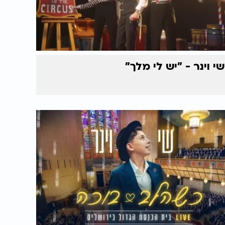
שי וינר - "יש לי מלך"