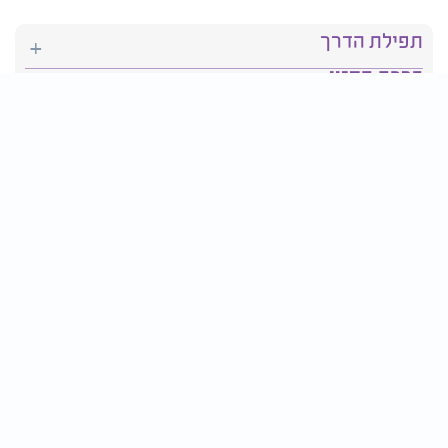
תפילת הדרך
ברכת המזון
יהדות
סידור תפילה
בריאות
חגים ומועדים
פרטים ליצירת קשר:
טלפון : 2610*