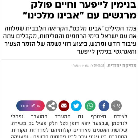
בנימין לייפער וחיים פולק
מרגשים עם "אבינו מלכינו"
צמד המילים "אבינו מלכנו", הקריאה הלבבית שמלווה
את עם ישראל בימי הרחמים והסליחות, מקבלים עתה
עיבוד חדש ומרגש, ביצוע רווי נשמה של הזמר הצעיר
והאנרגטי בנימין לייפער
מוזיקה יהודית
25.09.25 ג' תשרי התשפ"ו
א
א
הוספת תגובה
לצידם מצטרף גם המעבד המוערך נפתלי
לנדסמן
,
שבצעד יוצא דופן נטל חלק פעיל גם בשירה.
שלושת האמנים מאחדים קולותיהם למחרוזת מקורית,
המחברת בין ניגוני עבר לבין ניחוחות חדשים - ומעניקה