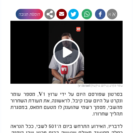
א
א
הוספת תגובה
Play
עומר ונקרט. (צילום: טיקטוק/v1.israel)
Video
בסרטון שפורסם היום על ידי ערוץ V1, מספר עומר
ונקרט על היום שבו קיבל, לראשונה, את תעודת השחרור
מהשבי, מסמך רשמי שהוענק לו מטעם חמאס, במסגרת
תהליך שחרורו.
לדבריו, האירוע התרחש ביום ה־501 לשבי, ככל הנראה
כחלק מתיעוד מצולם שנעשה בבית פרטי שבו הוחזק.