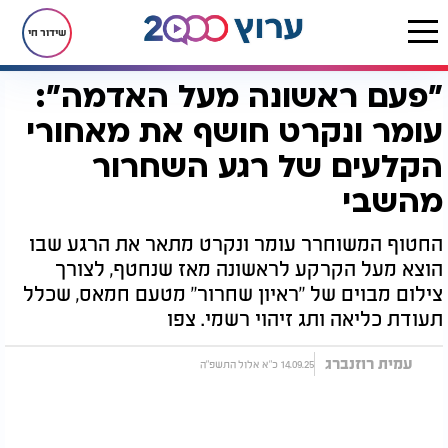
שידור חי
"פעם ראשונה מעל האדמה":
דף הבית
חדשות
חדשות בארץ
"פעם ראשונה מעל האדמה": עומר ונקרט חושף את מאחורי הקלעים של רגע השחרור מהשבי
עומר ונקרט חושף את מאחורי
הקלעים של רגע השחרור
מהשבי
החטוף המשוחרר עומר ונקרט מתאר את הרגע שבו
הוצא מעל הקרקע לראשונה מאז שנחטף, לצורך
צילום מבוים של "ראיון שחרור" מטעם חמאס, שכלל
תעודת כליאה ותג זיהוי רשמי. צפו
עמית רוזנברג
14.09.25 כ"א אלול התשפ"ה