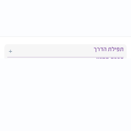
תפילת הדרך
ברכת המזון
יהדות
סידור תפילה
בריאות
חגים ומועדים