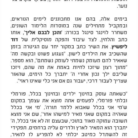
נוער.
בימים אלה, בהם אנו מתכוננים לימים הנוראים,
ובמקביל מתחילים שנה במוסדות הלימוד השונים,
משחרר לוינגר סינגל בכורה:
אותו
'והכן לבבם אליך',
כתב והלחין, לצד עיבוד והפקה מוסיקלית של
דוד
. את השיר כתב במקור יחד עם הגיטרה בזמן
ליפשיץ
שהשכיב את הילדים לישון. "געגוע פשוט ובקשה מה'
שאאיר להם מעומק נשמתי לעומק נשמתם", הוא מספר.
"מתוך רצון שיזכו לחיות באמת את מה שהם, ויזכו
שליבם ילך נכון אחרי ה' יתברך כל הימים, שהאור
שצריך לעבור דרכי, יעבור גם אם אני כלי שאינו ראוי".
"כשאתה עוסק בחינוך ילדים ובחינוך בכלל, פורמלי
ובלתי פורמלי, לפעמים אתה מוצא את עצמך במקום
ש'מי אני בכלל שאבוא ללמד תורה', 'מי אני בכלל
שאהיה במקום שאני מאיר למישהו אחר', שם אני מוצא
תשובה עמוקה מאוד בתוכי, שבעצם זה לא אני בכלל, ה'
יתברך הוא המאיר לארץ ולדרים עליה ברחמים. תפקידי
זה להשתדל כמיטב יכלתי לא להפריע לו להאיר,