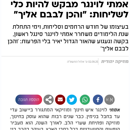
אמתי לוינגר מבקש להיות כלי
לשליחות: "והכן לבבם אליך"
בעיצומו של חודש הרחמים וסליחות, וימי התחלת
שנת הלימודים משחרר אמתי לוינגר סינגל ראשון,
בקשה וגעגוע שהאור הגדול יאיר בלי הפרעות: 'והכן
לבבם אליך'
מוזיקה יהודית
02.09.25 ט' אלול התשפ"ה
א
א
הוספת תגובה
לוינגר איש חינוך ומוזיקאי המתגורר ביישוב עדי
אמתי
עד בחבל בנימין. כבר שנים רבות שהוא עוסק בחינוך,
מוזיקה ופתיחת שערי הלב. לאורך השנה, הוא מעביר
הופעות והתוועדויות בכל רחבי הארץ, בעיקר בקרב בני