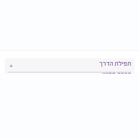
תפילת הדרך
ברכת המזון
יהדות
סידור תפילה
בריאות
חגים ומועדים