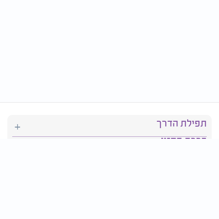
תפילת הדרך
ברכת המזון
יהדות
סידור תפילה
בריאות
חגים ומועדים