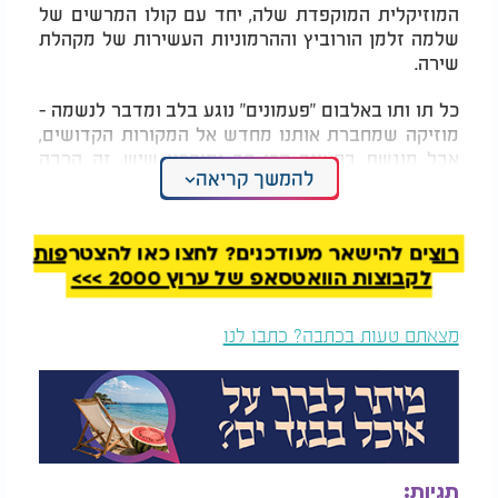
המוזיקלית המוקפדת שלה, יחד עם קולו המרשים של
שלמה זלמן הורוביץ וההרמוניות העשירות של מקהלת
שירה.
כל תו ותו באלבום "פעמונים" נוגע בלב ומדבר לנשמה -
מוזיקה שמחברת אותנו מחדש אל המקורות הקדושים,
אבל מוגשת בסאונד הכי חד ומודרני שיש. זה הרבה
להמשך קריאה
יותר מעוד אלבום - זו חוויה מוזיקלית ורגשית שמובילה
למסע אל לב המסורת דרך שירה וניגון.
רוצים להישאר מעודכנים? לחצו כאן להצטרפות
לקבוצות הוואטסאפ של ערוץ 2000 >>>
מצאתם טעות בכתבה? כתבו לנו
תגיות: