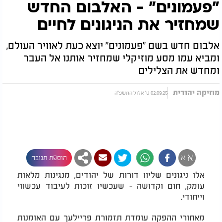
"פעמונים" - האלבום החדש
שמחזיר את הניגונים לחיים
אלבום חדש בשם "פעמונים" יוצא כעת לאוויר העולם,
ומביא עמו מסע מוזיקלי שמחזיר אותנו אל העבר
ומחדש את הצלילים
מוזיקה יהודית
02.09.25 ט' אלול התשפ"ה
א
א
הוספת תגובה
אלו ניגונים שליוו דורות של יהודים, מנגינות מלאות
עומק, חום וקדושה - שעכשיו זוכות לעיבוד עכשווי
וייחודי.
מאחורי ההפקה עומדת תזמורת פריילעך עם האומנות