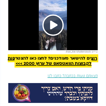
Play
להמשך קריאה
(צילום: fran_kie/shutterstock)
Video
רוצים להישאר מעודכנים? לחצו כאן להצטרפות
לקבוצות הוואטסאפ של ערוץ 2000 >>>
מצאתם טעות בכתבה? כתבו לנו