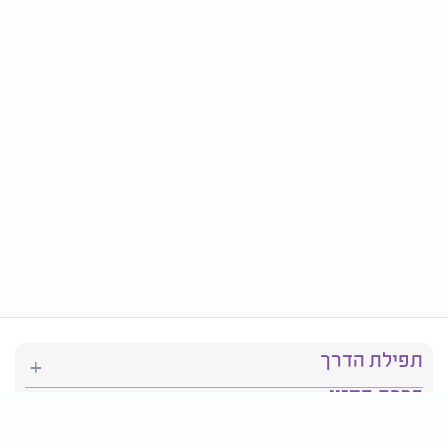
תפילת הדרך
ברכת המזון
יהדות