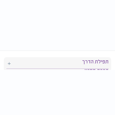
תפילת הדרך
ברכת המזון
יהדות
סידור תפילה
בריאות
חגים ומועדים