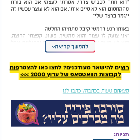
"הוא חתך לכביש צדדי. אמרתי לעצמי אם הוא בורח
מהמחסום הוא לא סיים איתי. אם הוא לא עוצר עכשיו זה
ייגמר ברצח שלי"
באותו רגע דרמטי קיבל מתתיהו החלטה
"אני צועק לו עצור והוא ממשיך. פשוט קפצתי החוצה.
הוא לא חשב שאני אעז. נפצעתי בידיים וברגליים אבל
להמשך קריאה
הרגשתי שאין לי ברירה"
לדבריו הנהג כבר הספיק לקחת ממנו את הארנק ואת
רוצים להישאר מעודכנים? לחצו כאן להצטרפות
הדרכון לפני שקפץ
לקבוצות הוואטסאפ של ערוץ 2000 >>>
בסיום: כספו הוחזר ללא הגשת תביעה
מצאתם טעות בכתבה? כתבו לנו
לאחר התקרית פנה מתתיהו לתחנת משטרה מקומית.
שם הוסבר לו כי הוא יכול לבחור בין הגשת תביעה
פלילית נגד הנהג תהליך שעלול להימשך זמן רב או
קבלת הכסף בחזרה בתמורה לוויתור על הליך משפטי
לאחר התייעצות בחר בקבלת הסכום שנלקח ממנו
תגיות:
לקח למטיילים: עירנות וחוכמה גם מול