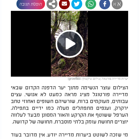
א
א
הוספת תגובה
Play
יערות מדיירה, פורטוגל. (צילום: טיקטוק/ groefli88)
Video
הצילום עוצר הנשימה מתוך יער הדפנה הקדום שבאי
מדיירה פורטוגל מציג מראה כמעט לא אנושי. עצים
עבותים, מעוקמים ברוח, שורשיהם חשופים ואחוזי טחב
ירקרק, וענפים מתפתלים מעלה כמו ידיים בתפילה.
הערפל ששוטף את הקרקע והאור המסונן מבעד לעלווה
יוצרים תחושת עומק בלתי מוסברת. תחושה של קדושה.
מי שזכה לשוטט ביערות מדיירה יודע. אין מדובר בעוד