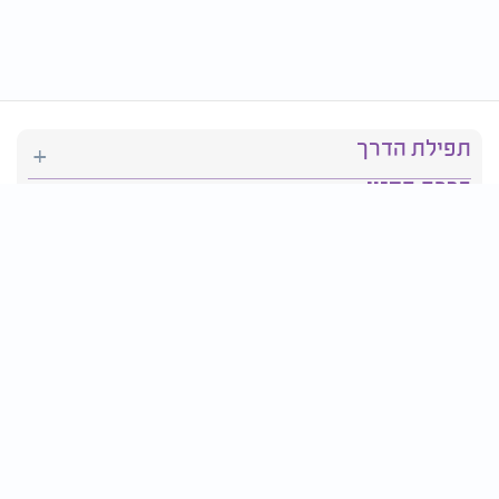
תפילת הדרך
ברכת המזון
יהדות
סידור תפילה
בריאות
חגים ומועדים