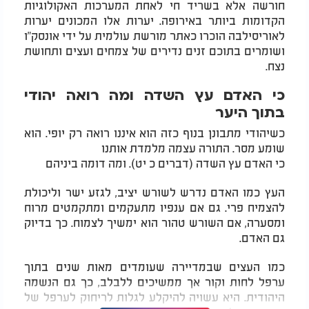
חורשה אלא בשריד חי לאחת המערכות האקולוגיות
הקדומות ביותר באירופה. יערות אלו המכונים יערות
לאוריסילבה הוכרו כאתר מורשת עולמית על ידי אונסק"ו
ושומרים בתוכם זנים נדירים של צמחים ועצים ותחושת
נצח.
כי האדם עץ השדה ומה רואה יהודי
בתוך היער
כשיהודי מתבונן בנוף כזה הוא איננו רואה רק יופי. הוא
שומע מסר. התורה עצמה מלמדת אותנו
כי האדם עץ השדה (דברים כ יט). ומה דומה ביניהם
העץ כמו האדם נדרש לשורש יציב, לגזע ישר וליכולת
להצמיח פרי. גם אם ענפיו מתעקמים ומתקמטים מרוח
ומסערה, אם השורש טהור הוא ימשיך לצמוח. כך בדיוק
גם האדם.
כמו העצים שבמדיירה שעומדים מאות שנים בתוך
ערפל לחות וקור אך ממשיכים ללבלב, כך גם הנשמה
היהודית. היא עשויה להיקלע לגלות לריחוק לערפל של