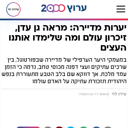
שידור חי
יערות מדיירה: מראה גן עדן,
דף הבית
יהדות
נפלאות הבריאה
יערות מדיירה: מראה גן עדן, זיכרון עולם ומה שלימדו אותנו העצים
זיכרון עולם ומה שלימדו אותנו
העצים
במעמקי היער הערפילי של מדיירה שבפורטוגל, בין
שרכים עתיקים ועצי דפנה מכוסי טחב, נדמה כי הזמן
עמד מלכת. אך דווקא שם בלב הטבע מתעוררת בנפש
היהודית תזכורת עתיקה על האדם עולמו
עידו לוי
18.08.25 כ"ד אב התשפ"ה