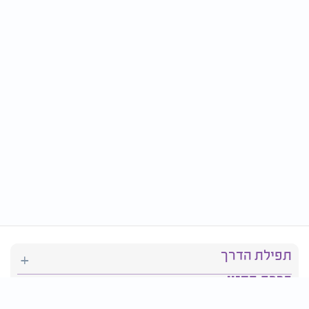
תפילת הדרך
ברכת המזון
יהדות