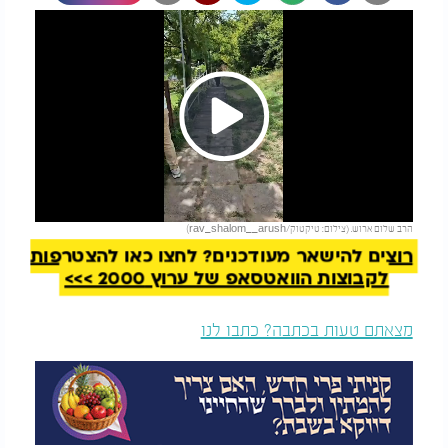
Play
להמשך קריאה
הרב שלום ארוש. (צילום: טיקטוק/rav_shalom__arush)
Video
רוצים להישאר מעודכנים? לחצו כאן להצטרפות
לקבוצות הוואטסאפ של ערוץ 2000 >>>
מצאתם טעות בכתבה? כתבו לנו