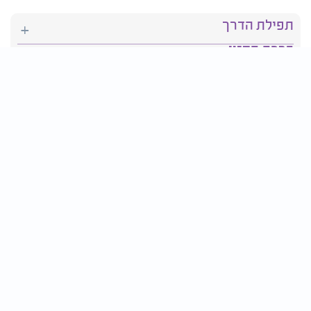
תפילת הדרך
ברכת המזון
יהדות
סידור תפילה
בריאות
חגים ומועדים
פרטים ליצירת קשר:
טלפון : 2610*