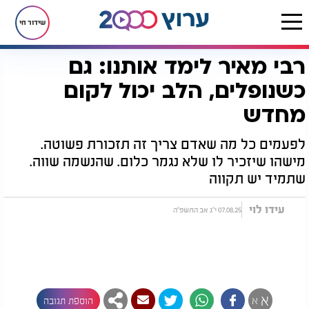
שידור חי
רבי מאיר לימד אותנו: גם
דף הבית
יהדות
רבי מאיר לימד אותנו: גם כשנופלים, הלב יכול לקום מחדש
כשנופלים, הלב יכול לקום
מחדש
לפעמים כל מה שאדם צריך זה תזכורת פשוטה.
מישהו שיזכיר לו שלא נגמר כלום. שהנשמה שווה.
שתמיד יש תקווה
עידו לוי
07.08.25 י"ג אב התשפ"ה
א
א
הוספת תגובה