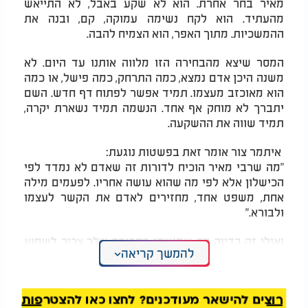
מאיר בחר אחרת. הוא לא שקע באבל, לא התייאש
מהעתיד. הוא לקח נשימה עמוקה, קם, ובנה את
ההמשכיות. מתוך האפר, הוא הצמיח להבה.
המסר שיצא מהבחירה הזו מלווה אותנו עד היום. לא
משנה היכן אדם נמצא, כמה התרחק, כמה פישל, או כמה
הוא מאוכזב מעצמו. תמיד אפשר לפתוח דף חדש. השם
יתברך לא מוחק אף אחד. הנשמה תמיד נשארת יקרה,
תמיד שווה את ההשקעה.
איתמר צור אומר זאת בפשטות נוגעת:
"מה שרבי מאיר הוכיח לדורות זה שאדם לא נמדד לפי
הכישלון אלא לפי מה שהוא עושה אחריו. לפעמים מילה
אחת, משפט אחד, מחזירים לאדם את הקשר לעצמו
ולבורא."
ואולי זה בדיוק מה שמישהו בסביבה שלך צריך לשמוע
להמשך קריאה
היום. תזכורת קטנה לכך שהוא לא לבד. שהוא עדיין
אהוב. שהוא עדיין בן של מלך.
רוצים להישאר מעודכנים? לחצו כאן להצטרפות