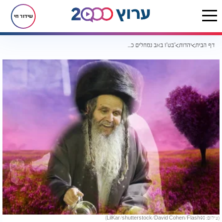
שידור חי
דף הבית
יהדות
"בט"ו באב נמחלים כל העוונות": הרב שלום ארוש בדברי חיזוק לרווקים ולרווקות
(צילום: LilKar/shutterstock/David Cohen/Flash90)