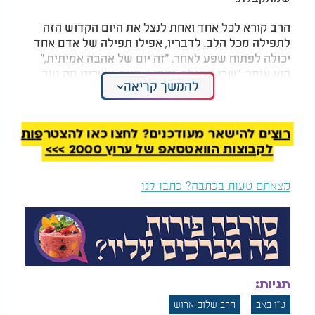
הרב קורא לכל אחד ואחת לנצל את היום הקדוש הזה
לתפילה מכל הלב. לדבריו, אפילו תפילה של אדם אחד
יכולה לפתוח שפע לאחר. "זה יום של אהבה אמיתית,"
הוא אומר, "שבו מתגלה רחמי שמיים. אשרינו מה טוב
להמשך קריאה
חלקנו, שזכינו למתנה כזו בכל שנה - עוד הזדמנות
לתיקון, לאחדות, לאהבה."
רוצים להישאר מעודכנים? לחצו כאן להצטרפות
לקבוצות הוואטסאפ של ערוץ 2000 >>>
מצאתם טעות בכתבה? כתבו לנו
תגיות:
ט"ו באב
הרב שלום ארוש