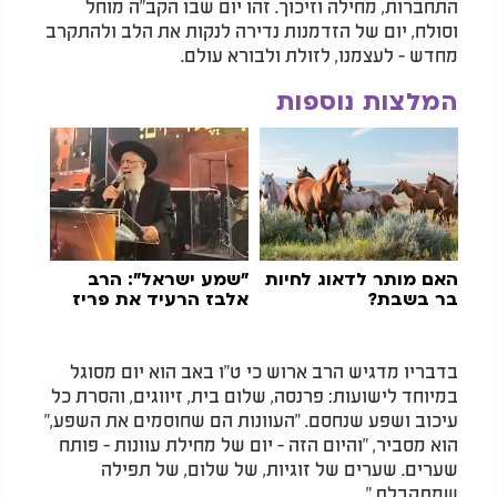
התחברות, מחילה וזיכוך. זהו יום שבו הקב"ה מוחל
וסולח, יום של הזדמנות נדירה לנקות את הלב ולהתקרב
מחדש - לעצמנו, לזולת ולבורא עולם.
המלצות נוספות
האם מותר לדאוג לחיות
"שמע ישראל": הרב
בר בשבת?
אלבז הרעיד את פריז
בדבריו מדגיש הרב ארוש כי ט"ו באב הוא יום מסוגל
במיוחד לישועות: פרנסה, שלום בית, זיווגים, והסרת כל
עיכוב ושפע שנחסם. "העוונות הם שחוסמים את השפע,"
הוא מסביר, "והיום הזה - יום של מחילת עוונות - פותח
שערים. שערים של זוגיות, של שלום, של תפילה
שמתקבלת."