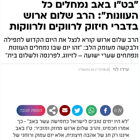
"בט"ו באב נמחלים כל
העוונות": הרב שלום ארוש
בדברי חיזוק לרווקים ולרווקות
הרב שלום ארוש קורא לנצל את היום הקדוש לתפילה
ולבקשה מעומק הלב: "זהו יום שבו נמחלים העוונות
ונפתחים שערי ישועה – לזיווג, לפרנסה ולשלום בית"
עידו לוי
07.08.25 י"ג אב התשפ"ה
א
א
הוספת תגובה
"לא היו ימים טובים לישראל כחמישה עשר באב" - כך
אמרו חכמינו, והרב שלום ארוש מחזק ומזכיר: ט"ו באב
איננו רק חג של אהבה חיצונית, אלא יום עמוק ורוחני של