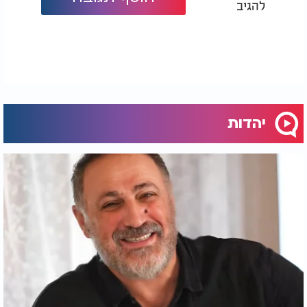
להגיב
יהדות