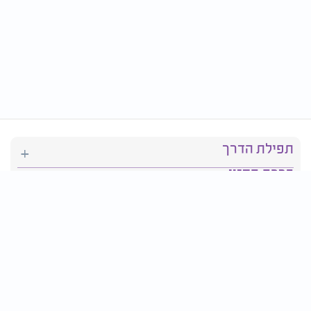
תפילת הדרך
ברכת המזון
יהדות
סידור תפילה
בריאות
חגים ומועדים