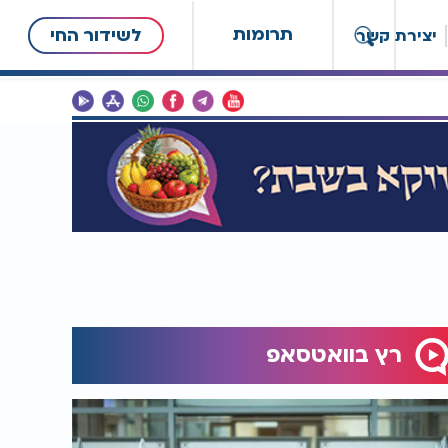
תרומות
לשידור החי
יצירת קשר
רץ בוואטסאפ