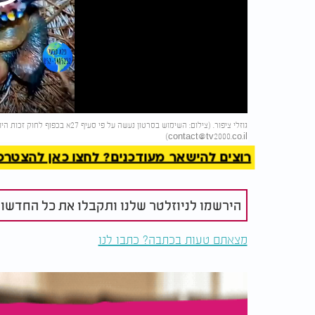
Play
Video
להמשך 
גוזלי ציפור. (צילום: השימוש בסרטון נעשה על פי סעיף 27א בכפוף לחוק זכות היוצרים. בעל זכות היוצרים זכאי לבקש את הסרת הסרטון מ-
)
contact@tv2000.co.il
רוצים להישאר מעודכנים? לחצו כאן להצטרפות ל
הירשמו לניוזלטר שלנו ותקבלו את כל החדשו
מצאתם טעות בכתבה? כתבו לנו