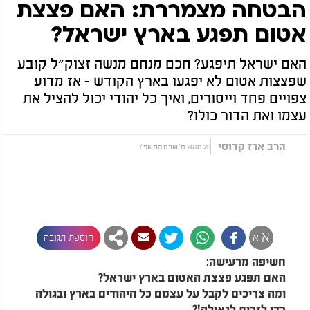
הבטחה מצמררת: האם פצצת
אטום תפגע בארץ ישראל?
האם ישראל תיפגע? חכם מנחם מנשה זצוק״ל קובע
שפצצות אטום לא יפגעו בארץ הקודש - אז מדוע
צפויים פחד וייסורים, ואיך כל יהודי יכול להציל את
עצמו ואת הדור כולו?
הרב ארז קדוסי
26.01.26 ח' שבט התשפ"ו
א
א
הוספת תגובה
חשיפה מרעישה:
האם תפגע פצצת האטום בארץ ישראל?
ומה צריכים לקבל על עצמם כל היהודים בארץ ובגולה
כדי לזכות לגאולה!?