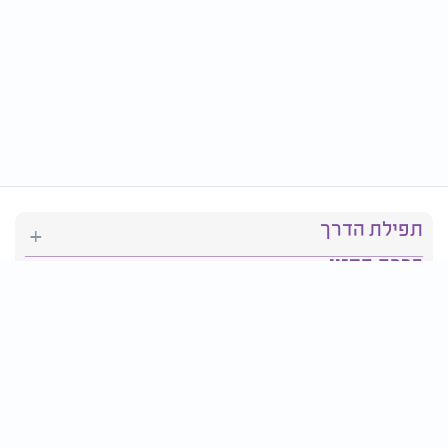
תפילת הדרך
ברכת המזון
יהדות
סידור תפילה
בריאות
חגים ומועדים