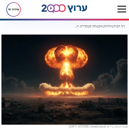
שידור חי
דף הבית
יהדות
הבטחה מצמררת: האם פצצת אטום תפגע בארץ ישראל?
פצצת אטום. (צילום: GIFT-STORE/shuttrstock)