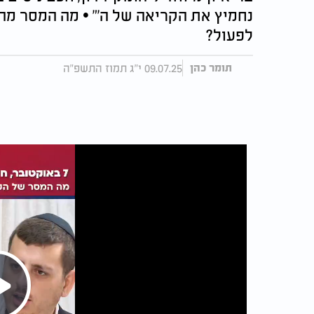
נחמיץ את הקריאה של ה'" • מה המסר מה
לפעול?
09.07.25 י"ג תמוז התשפ"ה
תומר כהן