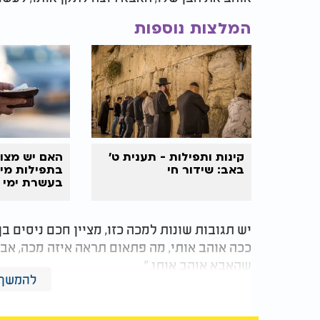
המלצות נוספות
קינות ותפילות - תענית ט'
האם יש מצוו
באב: שידור חי
בתפילות מי
בעשרת ימי 
יש תגובות שונות למכה כזו, מציין חכם ניסים ב
ככה אוהב אותי, מה פתאום תראה איזה מכה, אבל
שהאבא אוהב אותו."
להמשך 
"זה אומר שאבא מעורר אותו, מתעורר. אבל אם ה
נפלתי, אה, חבל, נפלתי זה. או נצעק על האבן שכ