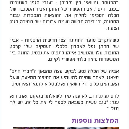
בהבטחת נישואין בין ילדיהן - "ענבי הגפן השזורים
בענבי הגפן". אביו העשיר של החתן ואביה המכובד של
הכלה הסכימו לחלוק את ההוצאות הנכבדות עבור
החתונה, וכן דירה חדשה ושנים ארוכות של תמיכה בזוג
הצעיר.
כשהתקרב מועד החתונה, צצו חדשות הרסניות - אביו
של החתן נפל לאבדון כלכלי. העסקים שלו קרסו,
החובות עלו, והנושים איימו לתפוס את נכסיו. החוזה בין
המשפחות נראה בלתי אפשרי לקיום.
אביה של הכלה נסע לבקש עצה מהגאון ה"דברי חיים"
מצאנז. לאחר שסיים להשמיע את הסיפור המצער, שאל
האב האם על פי דין רשאי הוא לבטל את תנאי האירוסין.
להפתעתו, הרב לא ענה מיד לשאלתו. במקום זאת, הוא
ענה: "טוב עשית כשבאת לספר לי את כל זה. יש לך
מזל..."
המלצות נוספות