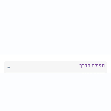
תפילת הדרך
ברכת המזון
יהדות
סידור תפילה
בריאות
חגים ומועדים