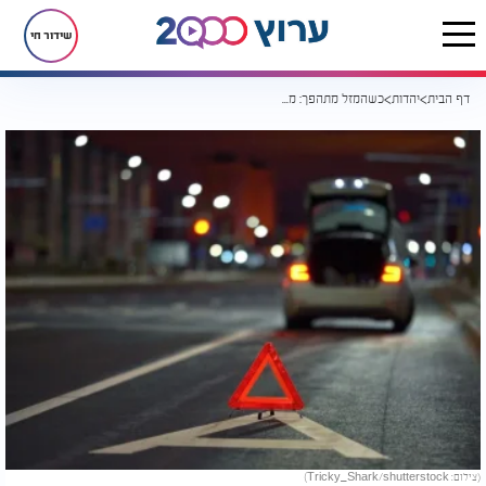
שידור חי
דף הבית
יהדות
כשהמזל מתהפך: מה ענה הצדיק לאב שביקש לבטל את החתונה?
(צילום: Tricky_Shark/shutterstock)