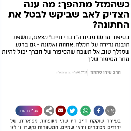
כשהמזל מתהפך: מה ענה
הצדיק לאב שביקש לבטל את
החתונה?
בסיפור מרגש מבית ה"דברי חיים" מצאנז, נחשפת
תובנה נדירה על חמלה, אחווה ואמונה - גם ברגע
שמזלך טוב, אל תשכח שהסיפור של חברך יכול להיות
מחר הסיפור שלך
הרב עידו סממה
01.07.25 ה' תמוז התשפ"ה
א
א
הוספת תגובה
בעיירה שוקקת חיים חיו שתי משפחות מפוארות, של
יהודים מכובדים ויראי שמיים. המשפחות נקשרו זו לזו