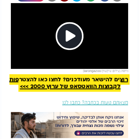
Play
להמשך קריאה
גירפה. (צילום: טיקטוק/tarongazoo)
Video
רוצים להישאר מעודכנים? לחצו כאן להצטרפות
לקבוצות הוואטסאפ של ערוץ 2000 >>>
מצאתם טעות בכתבה? כתבו לנו