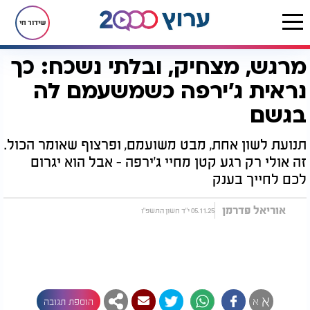
שידור חי
מרגש, מצחיק, ובלתי נשכח: כך
דף הבית
רץ בוואטסאפ
מרגש, מצחיק, ובלתי נשכח: כך נראית ג'ירפה כשמשעמם לה בגשם
נראית ג'ירפה כשמשעמם לה
בגשם
תנועת לשון אחת, מבט משועמם, ופרצוף שאומר הכול.
זה אולי רק רגע קטן מחיי ג'ירפה - אבל הוא יגרום
לכם לחייך בענק
אוריאל פדרמן
05.11.25 י"ד חשון התשפ"ו
א
א
הוספת תגובה