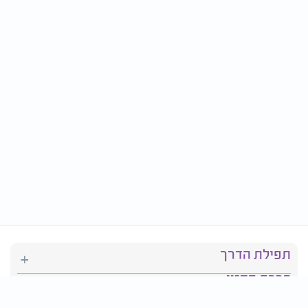
תפילת הדרך
ברכת המזון
יהדות