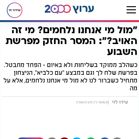
שידור חי
"מול מי אנחנו נלחמים? מי זה
דף הבית
יהדות
לקראת שבת
"מול מי אנחנו נלחמים? מי זה האויב?": המסר החזק מפרשת השבוע
האויב?": המסר החזק מפרשת
השבוע
כשהלב ממוקד בשליחות ולא באיום - הפחד מתבטל.
בפרשת שלח לך וגם במבצע "עם כלביא", הניצחון
מתחיל כשברור לנו לא מול מי אנחנו נלחמים, אלא על
מה
עידו לוי
19.06.25 כ"ג סיון התשפ"ה