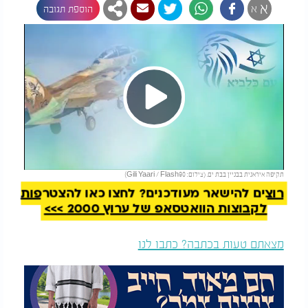
א
א
הוספת תגובה
Play
להמשך קריאה
תקיפה איראנית בבניין בבת ים. (צילום: Gili Yaari / Flash90)
Video
רוצים להישאר מעודכנים? לחצו כאן להצטרפות
לקבוצות הוואטסאפ של ערוץ 2000 >>>
מצאתם טעות בכתבה? כתבו לנו