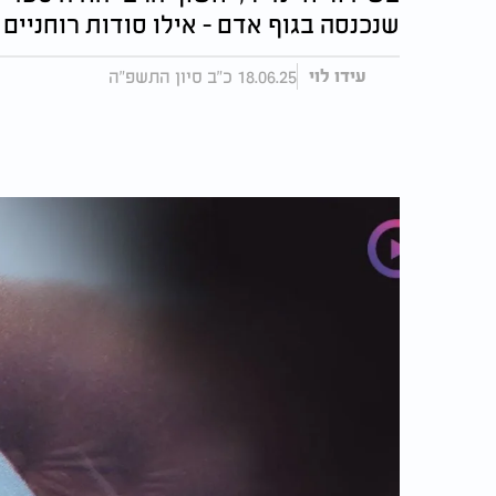
שנכנסה בגוף אדם - אילו סודות רוחניים
18.06.25 כ"ב סיון התשפ"ה
עידו לוי