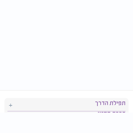
תפילת הדרך
ברכת המזון
יהדות