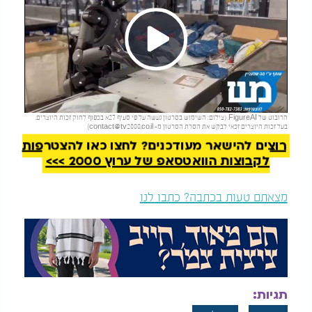
Play
להמשך קריאה
הרובוט של FigureAI. (צילום: השימוש בסרטון נעשה על פי סעיף 27א בכפוף לחוק זכות היוצרים.
Video
בעל זכות היוצרים זכאי לבקש את הסרת הסרטון מ-
contact@tv2000.co.il
)
רוצים להישאר מעודכנים? לחצו כאן להצטרפות
לקבוצות הוואטסאפ של ערוץ 2000 >>>
מצאתם טעות בכתבה? כתבו לנו
תגיות: