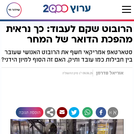
שידור חי
הרובוט שקם לעבוד: כך נראית
דף הבית
רץ בוואטסאפ
הרובוט שקם לעבוד: כך נראית מהפכת הדואר של המחר
מהפכת הדואר של המחר
סטארטאפ אמריקאי חשף את הרובוט האנושי שעובר
בין חבילות כמו עובד ותיק. האם זה הסוף למיון הידני?
אוריאל פדרמן
09.06.25 י"ג סיון התשפ"ה
א
א
הוספת תגובה