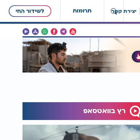
תרומות
לשידור החי
יצירת קשר
רץ בוואטסאפ