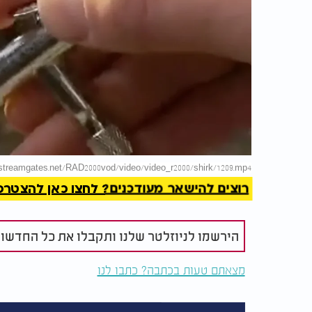
להמשך 
d.streamgates.net/RAD2000vod/video/video_r2000/shirk/1209.mp4
רוצים להישאר מעודכנים? לחצו כאן להצטרפות ל
הירשמו לניוזלטר שלנו ותקבלו את כל החדשו
מצאתם טעות בכתבה? כתבו לנו